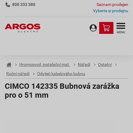
800 333 380
Seznam prodejen
Vyberte si prodejnu
MENU
Hromosvod, instalační mat.
Nářadí
Ostatní
Ruční nářadí
Odvíječ kabelového bubnu
CIMCO 142335 Bubnová zarážka
pro o 51 mm