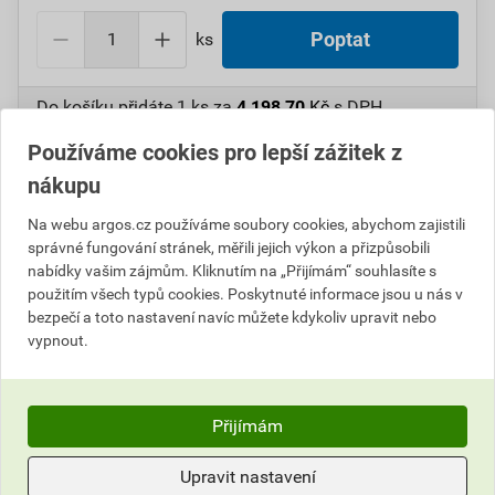
ks
Poptat
Do košíku přidáte
1 ks
za
4 198,70
Kč
s DPH
(
3 470,00
Kč
bez DPH).
Používáme cookies pro lepší zážitek z
nákupu
Číslo položky:
1000099032
Katalogový kód: 5TLWG
Výrobky značky:
CIMCO
Na webu argos.cz používáme soubory cookies, abychom zajistili
správné fungování stránek, měřili jejich výkon a přizpůsobili
nabídky vašim zájmům. Kliknutím na „Přijímám“ souhlasíte s
použitím všech typů cookies. Poskytnuté informace jsou u nás v
Popis
bezpečí a toto nastavení navíc můžete kdykoliv upravit nebo
vypnout.
CIMCO 142335 Bubnová zarážka pro tyče o 51 mm
Parametry
Přijímám
Hodnocení
Výrobce
Cimco
Upravit nastavení