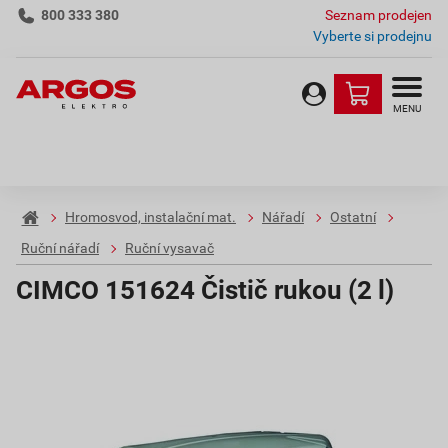
800 333 380
Seznam prodejen
Vyberte si prodejnu
MENU
Hromosvod, instalační mat.
Nářadí
Ostatní
Ruční nářadí
Ruční vysavač
CIMCO 151624 Čistič rukou (2 l)