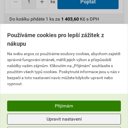
ks
Poptat
Do košíku přidáte
1 ks
za
1 403,60
Kč
s DPH
(
1 160,00
Kč
bez DPH).
Používáme cookies pro lepší zážitek z
Číslo položky:
1000099142
Katalogový kód: 5U1SV
nákupu
Výrobky značky:
CIMCO
Na webu argos.cz používáme soubory cookies, abychom zajistili
správné fungování stránek, měřili jejich výkon a přizpůsobili
nabídky vašim zájmům. Kliknutím na „Přijímám“ souhlasíte s
Popis
použitím všech typů cookies. Poskytnuté informace jsou u nás v
bezpečí a toto nastavení navíc můžete kdykoliv upravit nebo
vypnout.
CIMCO 151624 Dávkovač mýdla 2 l
Parametry
Přijímám
Hodnocení
Výrobce
Cimco
Upravit nastavení
Provedení
Čistič rukou