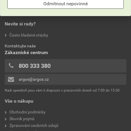
0,0
Odmítnout nepovinné
Hmotnost
2206 g
Balení
Láhev
Nevíte si rady?
hodnotilo 0 uživatelů
Často kladené otázky
Obsah
2000 ml
0x
Kontaktujte naše
0x
Fyzická forma
Kapalina
Zákaznické centrum
0x
0x
800 333 380
0x
argos@argos.cz
Přidávat hodnocení může pouze přihlášený uživatel.
Naši operátoři jsou vám k dispozici v pracovních dnech od 7:00 do 15:30
Vše o nákupu
Obchodní podmínky
Slovník pojmů
Zpracování osobních údajů