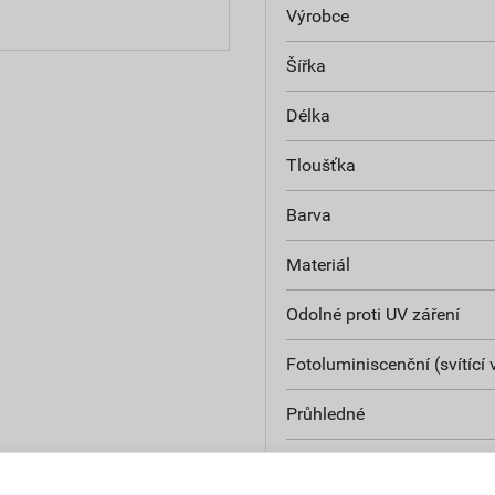
Výrobce
Šířka
Délka
Tloušťka
Barva
Materiál
Odolné proti UV záření
Fotoluminiscenční (svítící 
Průhledné
Oboustranné