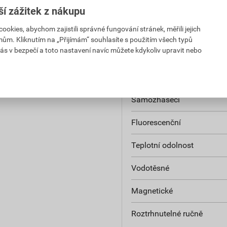
Vulkanizace
ší zážitek z nákupu
kies, abychom zajistili správné fungování stránek, měřili jejich
Vhodné pro vysoké napětí
mům. Kliknutím na „Přijímám“ souhlasíte s použitím všech typů
ás v bezpečí a toto nastavení navíc můžete kdykoliv upravit nebo
Izolační
Samolepicí/amalgamující
Samozhášecí
Fluorescenční
Teplotní odolnost
Vodotěsné
Magnetické
Roztrhnutelné ručně