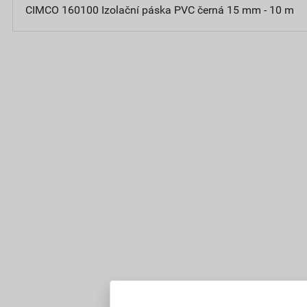
CIMCO 160100 Izolační páska PVC černá 15 mm - 10 m