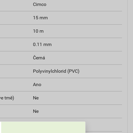
Cimco
15 mm
10 m
0.11 mm
Černá
Polyvinylchlorid (PVC)
Ano
ve tmě)
Ne
Ne
Ne