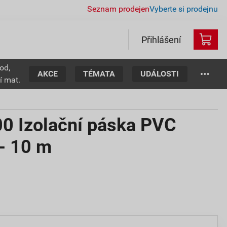
Seznam prodejen
Vyberte si prodejnu
Přihlášení
od,
AKCE
TÉMATA
UDÁLOSTI
í mat.
 Izolační páska PVC
- 10 m