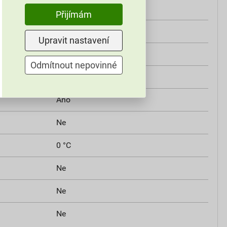
Ne
Přijímám
Ne
Upravit nastavení
Ano
Odmítnout nepovinné
Ne
Ano
Ne
0 °C
Ne
Ne
Ne