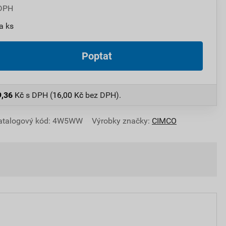
 DPH
a ks
Poptat
9,36
Kč
s DPH (
16,00
Kč
bez DPH).
atalogový kód: 4W5WW
Výrobky značky:
CIMCO