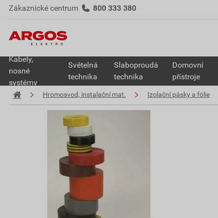
Zákaznické centrum
800 333 380
Kabely,
Světelná
Slaboproudá
Domovní
nosné
technika
technika
přístroje
systémy
Hromosvod, instalační mat.
Izolační pásky a fólie