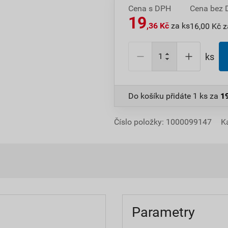
Cena s DPH
Cena bez
19
,36 Kč
za ks
16,00 Kč z
ks
Do košíku přidáte
1 ks
za
1
Číslo položky:
1000099147
K
Parametry