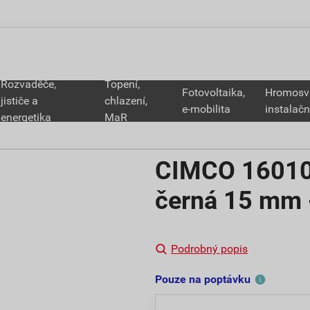
Rozvaděče,
Topení,
Fotovoltaika,
Hromosv
jističe a
chlazení,
e-mobilita
instalačn
energetika
MaR
CIMCO 160100
černá 15 mm 
Podrobný popis
Pouze na poptávku