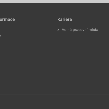
formace
Kariéra
y
Volná pracovní místa
y