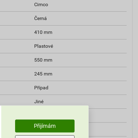
Cimco
Černá
410 mm
Plastové
550 mm
245 mm
Případ
Jiné
Ne
Přijímám
Ano