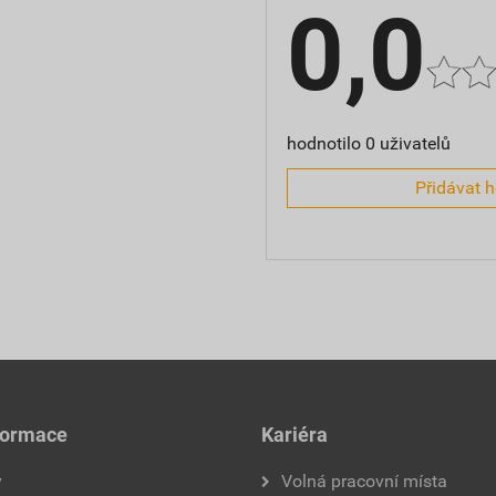
0,0
hodnotilo 0 uživatelů
Přidávat 
formace
Kariéra
y
Volná pracovní místa