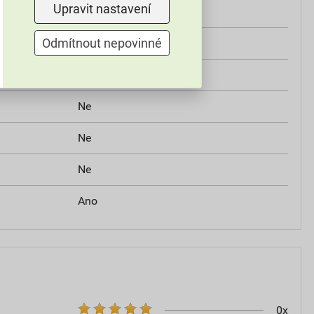
Upravit nastavení
Ano
Odmítnout nepovinné
Ano
Ne
Ne
Ne
Ne
Ano
0x