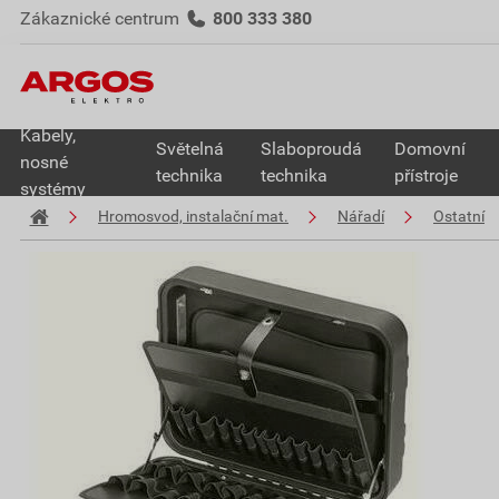
Zákaznické centrum
800 333 380
Kabely,
Světelná
Slaboproudá
Domovní
nosné
technika
technika
přístroje
systémy
Hromosvod, instalační mat.
Nářadí
Ostatní