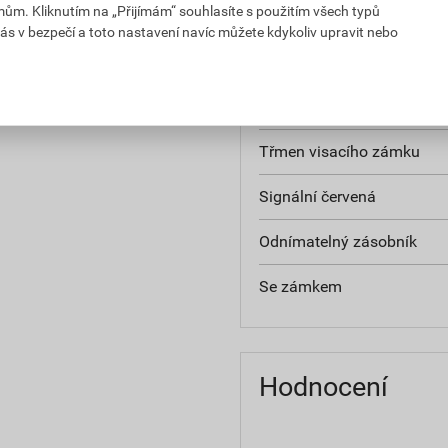
mům. Kliknutím na „Přijímám“ souhlasíte s použitím všech typů
S teleskopickou rukojetí
ás v bezpečí a toto nastavení navíc můžete kdykoliv upravit nebo
S rozdělovačem
S popruhem přes rameno
Třmen visacího zámku
Signální červená
Odnímatelný zásobník
Se zámkem
Hodnocení