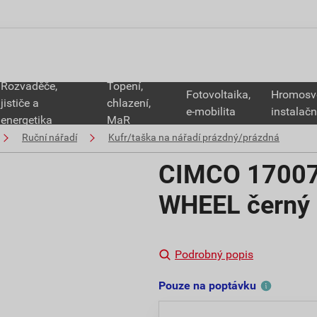
Rozvaděče,
Topení,
Fotovoltaika,
Hromosv
jističe a
chlazení,
e-mobilita
instalačn
energetika
MaR
Ruční nářadí
Kufr/taška na nářadí prázdný/prázdná
CIMCO 170074
WHEEL černý
Podrobný popis
Pouze na poptávku