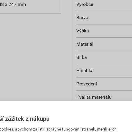
48 x 247 mm
Výrobce
Barva
Výška
Materiál
Šířka
Hloubka
Provedení
Kvalita materiálu
S pěnou
ší zážitek z nákupu
Rolovací
kies, abychom zajistili správné fungování stránek, měřili jejich