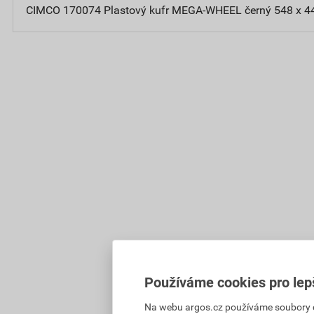
CIMCO 170074 Plastový kufr MEGA-WHEEL černý 548 x 4
Používáme cookies pro lep
Na webu argos.cz používáme soubory coo