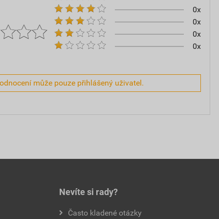
0x
0x
0x
0x
hodnocení může pouze přihlášený uživatel.
Nevíte si rady?
Často kladené otázky