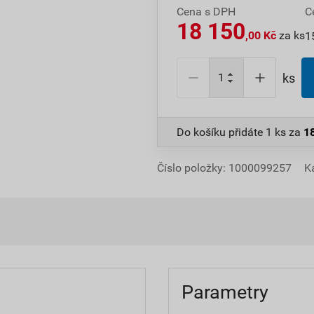
Cena s DPH
C
18 150
,00 Kč
za ks
1
ks
Do košíku přidáte
1 ks
za
1
Číslo položky:
1000099257
K
Parametry