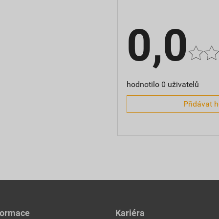
0,0
hodnotilo 0 uživatelů
Přidávat 
formace
Kariéra