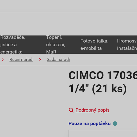
Rozvaděče,
Topení,
Fotovoltaika,
Hromosv
jističe a
chlazení,
e-mobilita
instalačn
energetika
MaR
Ruční nářadí
Sada nářadí
CIMCO 170362
1/4" (21 ks)
Podrobný popis
Pouze na poptávku