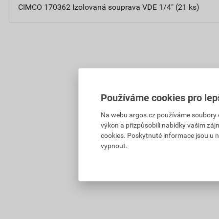
CIMCO 170362 Izolovaná souprava VDE 1/4" (21 ks)
Používáme cookies pro lep
Na webu argos.cz používáme soubory coo
výkon a přizpůsobili nabídky vašim záj
cookies. Poskytnuté informace jsou u n
vypnout.