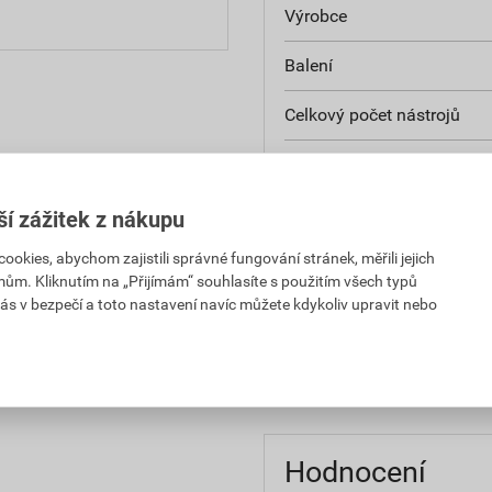
Výrobce
Balení
Celkový počet nástrojů
Sada pro topení + sanitár
Elektrikářská souprava
ší zážitek z nákupu
kies, abychom zajistili správné fungování stránek, měřili jejich
Počet bitů
mům. Kliknutím na „Přijímám“ souhlasíte s použitím všech typů
ás v bezpečí a toto nastavení navíc můžete kdykoliv upravit nebo
Počet socketů
Počet západek
Hodnocení