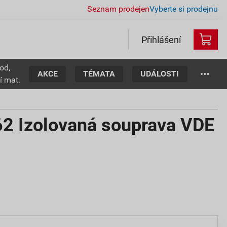
Seznam prodejen
Vyberte si prodejnu
Přihlášení
od,
AKCE
TÉMATA
UDÁLOSTI
í mat.
 Izolovaná souprava VDE