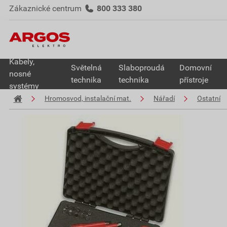
Zákaznické centrum
800 333 380
Kabely,
Světelná
Slaboproudá
Domovní
nosné
technika
technika
přístroje
systémy
Hromosvod, instalační mat.
Nářadí
Ostatní