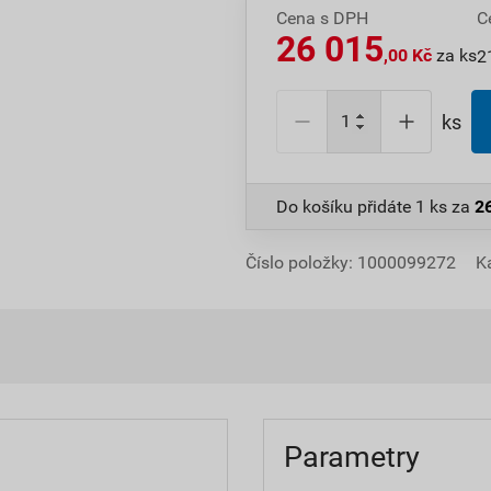
Cena s DPH
C
26 015
,00 Kč
za ks
2
ks
Do košíku přidáte
1 ks
za
2
Číslo položky:
1000099272
K
Parametry