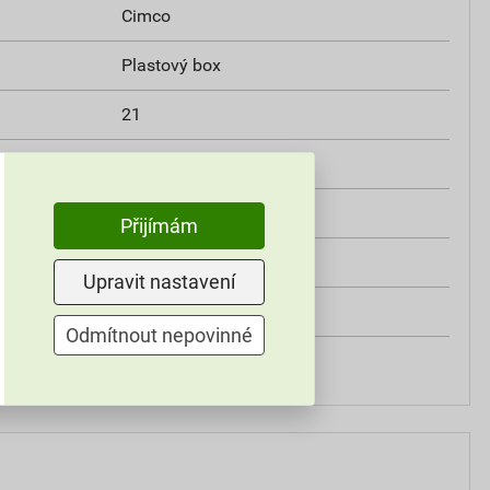
Cimco
Plastový box
21
ní mechaniku
Ne
Ano
Přijímám
10
Upravit nastavení
5
Odmítnout nepovinné
1