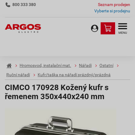
800 333 380
Seznam prodejen
Vyberte si prodejnu
MENU
Hromosvod, instalační mat.
Nářadí
Ostatní
Ruční nářadí
Kufr/taška na nářadí prázdný/prázdná
CIMCO 170928 Kožený kufr s
řemenem 350x440x240 mm