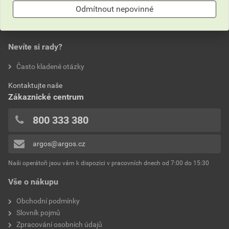
Odmítnout nepovinné
0,0
Nevíte si rady?
hodnotilo 0 uživatelů
Často kladené otázky
0x
Kontaktujte naše
0x
Zákaznické centrum
0x
0x
800 333 380
0x
argos@argos.cz
Přidávat hodnocení může pouze přihlášený uživatel.
Naši operátoři jsou vám k dispozici v pracovních dnech od 7:00 do 15:30
Vše o nákupu
Obchodní podmínky
Slovník pojmů
Zpracování osobních údajů