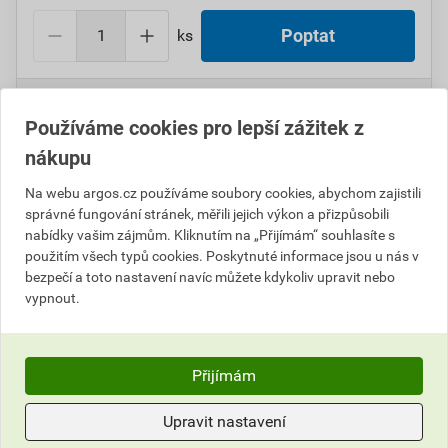
ks
Poptat
Do košíku přidáte
1 ks
za
4 588,93
Kč
s DPH
(
3 792,50
Kč
bez DPH).
Používáme cookies pro lepší zážitek z
nákupu
Číslo položky:
1000099287
Katalogový kód: 4W4JV
Výrobky značky:
CIMCO
Na webu argos.cz používáme soubory cookies, abychom zajistili
správné fungování stránek, měřili jejich výkon a přizpůsobili
nabídky vašim zájmům. Kliknutím na „Přijímám“ souhlasíte s
použitím všech typů cookies. Poskytnuté informace jsou u nás v
Popis
bezpečí a toto nastavení navíc můžete kdykoliv upravit nebo
vypnout.
CIMCO 170928 Kožený kufr s řemenem 350x440x240
mm
Přijímám
Hodnocení
Upravit nastavení