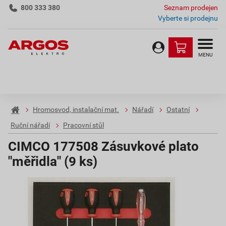
800 333 380
Seznam prodejen
Vyberte si prodejnu
MENU
Hromosvod, instalační mat.
Nářadí
Ostatní
Ruční nářadí
Pracovní stůl
CIMCO 177508 Zásuvkové plato
"měřidla" (9 ks)