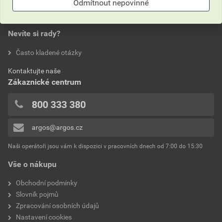
0,0
Odmítnout nepovinné
Nevíte si rady?
hodnotilo 0 uživatelů
Často kladené otázky
0x
Kontaktujte naše
0x
Zákaznické centrum
0x
0x
800 333 380
0x
argos@argos.cz
Přidávat hodnocení může pouze přihlášený uživatel.
Naši operátoři jsou vám k dispozici v pracovních dnech od 7:00 do 15:30
Vše o nákupu
Obchodní podmínky
Slovník pojmů
Zpracování osobních údajů
Nastavení cookies