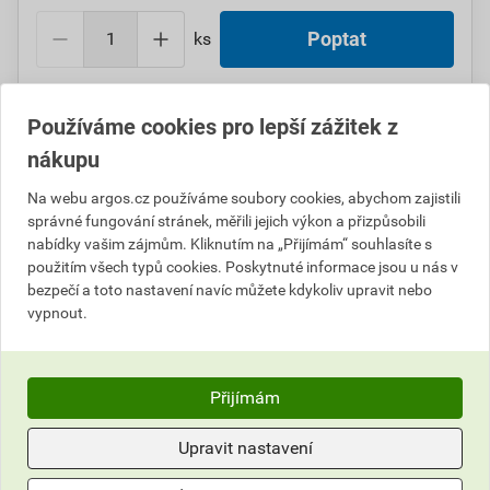
ks
Poptat
Do košíku přidáte
1 ks
za
4 827,90
Kč
s DPH
Používáme cookies pro lepší zážitek z
(
3 990,00
Kč
bez DPH).
nákupu
Číslo položky:
1000099321
Katalogový kód: 5TVXG
Na webu argos.cz používáme soubory cookies, abychom zajistili
Výrobky značky:
CIMCO
správné fungování stránek, měřili jejich výkon a přizpůsobili
nabídky vašim zájmům. Kliknutím na „Přijímám“ souhlasíte s
použitím všech typů cookies. Poskytnuté informace jsou u nás v
bezpečí a toto nastavení navíc můžete kdykoliv upravit nebo
Popis
vypnout.
CIMCO 177508 Zásuvková vložka MĚŘENÍ k 177500
Přijímám
Hodnocení
Upravit nastavení