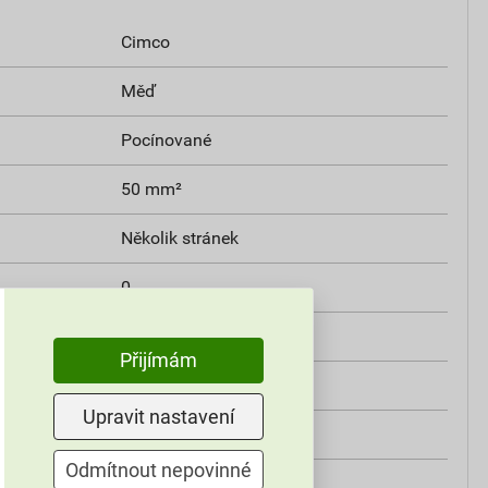
Cimco
Měď
Pocínované
50 mm²
Několik stránek
0
Ne
Přijímám
Ne
Upravit nastavení
ů
1
Odmítnout nepovinné
10