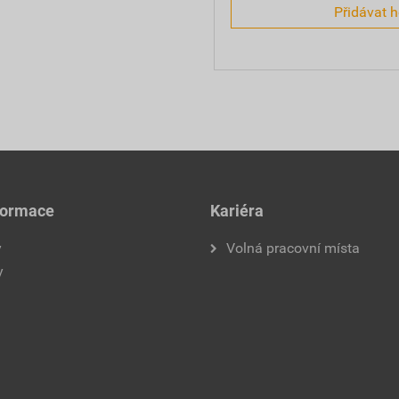
Přidávat 
formace
Kariéra
y
Volná pracovní místa
y