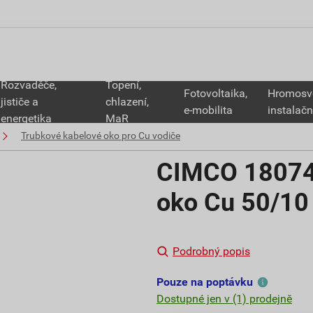
Rozvaděče,
Topení,
Fotovoltaika,
Hromosv
jističe a
chlazení,
e-mobilita
instalačn
energetika
MaR
Trubkové kabelové oko pro Cu vodiče
CIMCO 180742
oko Cu 50/10
Podrobný popis
Pouze na poptávku
Dostupné jen v (1) prodejně