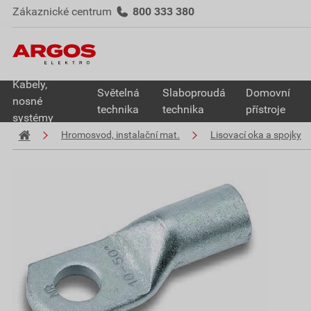
Zákaznické centrum
800 333 380
Kabely,
Světelná
Slaboproudá
Domovní
nosné
technika
technika
přístroje
systémy
Hromosvod, instalační mat.
Lisovací oka a spojky