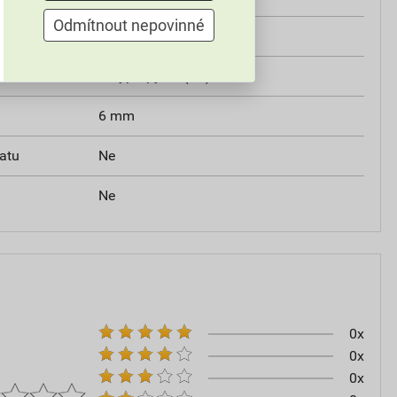
Odmítnout nepovinné
Ne
Polypropylen (PP)
6 mm
ratu
Ne
Ne
0x
0x
0x