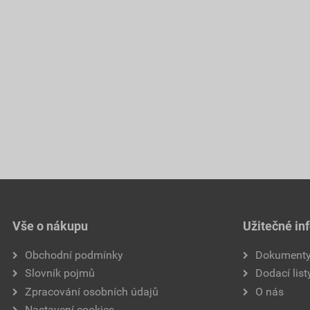
Vše o nákupu
Užitečné in
Obchodní podmínky
Dokument
Slovník pojmů
Dodací list
Zpracování osobních údajů
O nás
Nastavení cookies