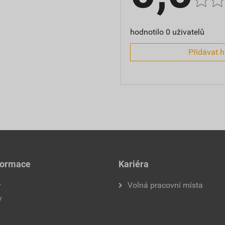
hodnotilo 0 uživatelů
Přidávat 
formace
Kariéra
y
Volná pracovní místa
y