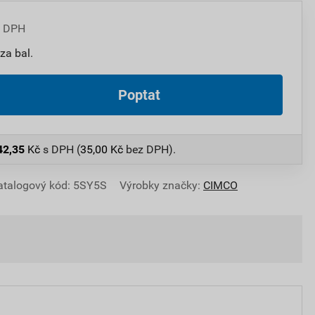
z DPH
za bal.
Poptat
42,35
Kč
s DPH (
35,00
Kč
bez DPH).
atalogový kód: 5SY5S
Výrobky značky:
CIMCO