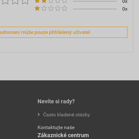
0x
0x
hodnocení může pouze přihlášený uživatel.
Nevíte si rady?
Často kladené otázky
Kontaktujte naše
Zákaznické centrum