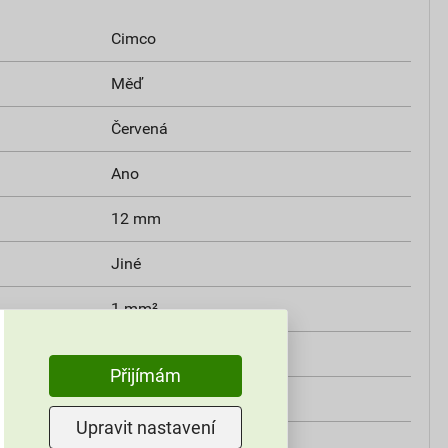
Cimco
Měď
Červená
Ano
12 mm
Jiné
1 mm²
16
Přijímám
Ano
Upravit nastavení
Standardní