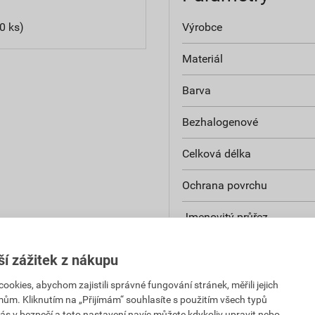
0 ks)
Výrobce
Materiál
Barva
Bezhalogenové
Celková délka
Ochrana povrchu
Jmenovitý průřez
Velikost AWG
ší zážitek z nákupu
Izolované
kies, abychom zajistili správné fungování stránek, měřili jejich
mům. Kliknutím na „Přijímám“ souhlasíte s použitím všech typů
Konstrukce
ás v bezpečí a toto nastavení navíc můžete kdykoliv upravit nebo