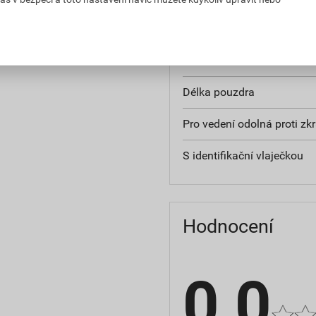
Pásové zboží
Izolace materiálu
Délka pouzdra
Pro vedení odolná proti zk
S identifikační vlaječkou
Hodnocení
0,0