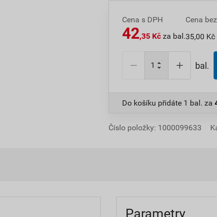
Cena s DPH
Cena be
42
,35 Kč
za bal.
35,00 Kč 
bal.
Do košíku přidáte
1 bal.
za
Číslo položky:
1000099633
K
Parametry