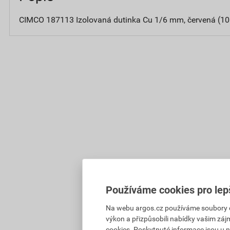
CIMCO 187113 Izolovaná dutinka Cu 1/6 mm, červená (10
Používáme cookies pro lep
Na webu argos.cz používáme soubory coo
výkon a přizpůsobili nabídky vašim záj
cookies. Poskytnuté informace jsou u n