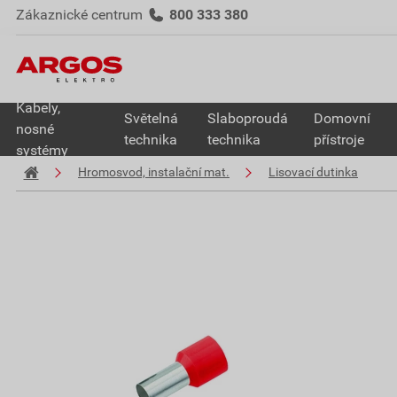
Zákaznické centrum
800 333 380
Kabely,
Světelná
Slaboproudá
Domovní
nosné
technika
technika
přístroje
systémy
Hromosvod, instalační mat.
Lisovací dutinka