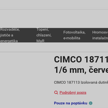
Rozvaděče,
Topení,
Fotovoltaika,
Hromosv
jističe a
chlazení,
e-mobilita
instalačn
energetika
MaR
CIMCO 187113
1/6 mm, červ
CIMCO 187113 Izolovaná dutink
Podrobný popis
Pouze na poptávku