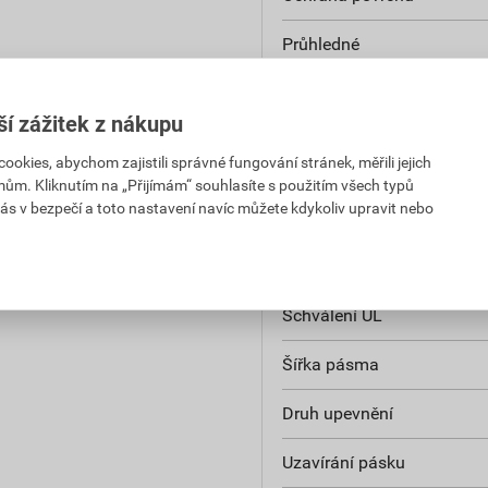
Průhledné
Řešitelný spojovací prvek
ší zážitek z nákupu
Popisovací plocha
kies, abychom zajistili správné fungování stránek, měřili jejich
mům. Kliknutím na „Přijímám“ souhlasíte s použitím všech typů
Třída hořlavosti izolačního
ás v bezpečí a toto nastavení navíc můžete kdykoliv upravit nebo
UL 94
UV stabilita podle normy
Schválení UL
Šířka pásma
Druh upevnění
Uzavírání pásku