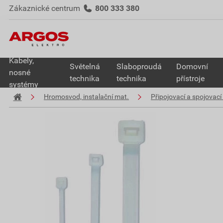
Zákaznické centrum
800 333 380
Kabely,
Světelná
Slaboproudá
Domovní
nosné
technika
technika
přístroje
systémy
Hromosvod, instalační mat.
Připojovací a spojovací 