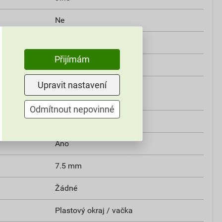
Ne
Ne
Přijímám
Žádné
Upravit nastavení
 materiálu dle
V2
Odmítnout nepovinné
 ASTM D6779
Ne
Ano
7.5 mm
Žádné
Plastový okraj / vačka