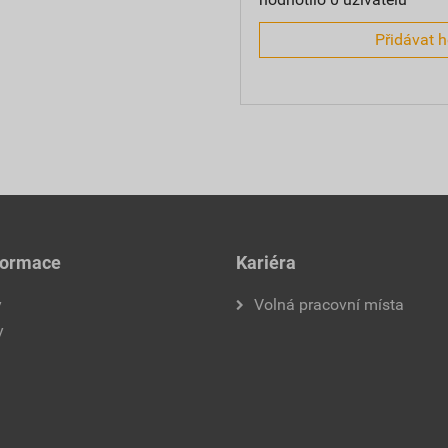
Přidávat 
formace
Kariéra
y
Volná pracovní místa
y