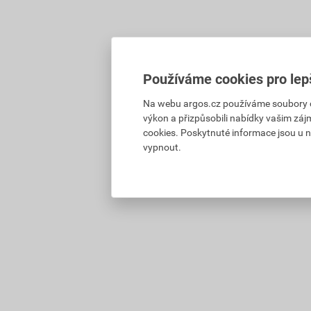
Používáme cookies pro lep
Na webu argos.cz používáme soubory coo
výkon a přizpůsobili nabídky vašim záj
cookies. Poskytnuté informace jsou u n
vypnout.