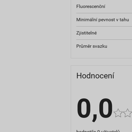
Fluorescenční
Minimální pevnost v tahu
Zjistitelné
Průměr svazku
Hodnocení
0,0
hodnotilo 0 uživatelů