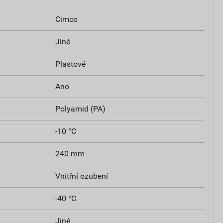
Cimco
Jiné
Plastové
Ano
Polyamid (PA)
-10 °C
240 mm
Vnitřní ozubení
-40 °C
Jiné