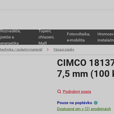
Rozvaděče,
Topení,
Fotovoltaika,
Hromosv
jističe a
chlazení,
e-mobilita
instalačn
energetika
MaR
technika / izolační materiál
Vázací pásky
CIMCO 181372
7,5 mm (100 
Podrobný popis
Pouze na poptávku
Dostupné jen v (2) prodejnách