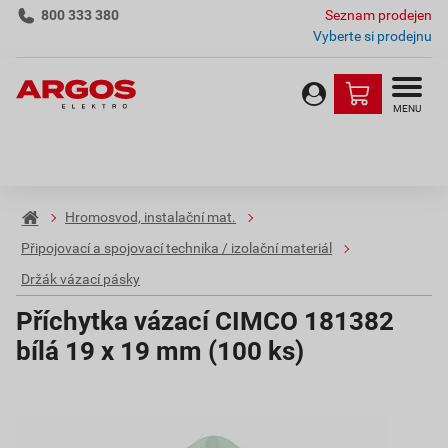
800 333 380
Seznam prodejen
Vyberte si prodejnu
MENU
Hromosvod, instalační mat.
Připojovací a spojovací technika / izolační materiál
Držák vázací pásky
Příchytka vázací CIMCO 181382
bílá 19 x 19 mm (100 ks)