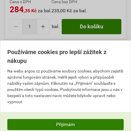
Cena s DPH
Cena bez DPH
284
,35 Kč
za bal.
235,00 Kč za bal.
bal.
Do košíku
Do košíku přidáte
1 bal.
za
284,35
Kč
s DPH
Používáme cookies pro lepší zážitek z
(
235,00
Kč
bez DPH).
nákupu
Číslo položky:
1000099724
Katalogový kód: 4VFC7
Výrobky značky:
CIMCO
Na webu argos.cz používáme soubory cookies, abychom zajistili
správné fungování stránek, měřili jejich výkon a přizpůsobili
nabídky vašim zájmům. Kliknutím na „Přijímám“ souhlasíte s
použitím všech typů cookies. Poskytnuté informace jsou u nás v
bezpečí a toto nastavení navíc můžete kdykoliv upravit nebo
Popis
vypnout.
CIMCO 181382 Příchytka vázací pásky bílá 19 x 19
mm (100 ks)
Přijímám