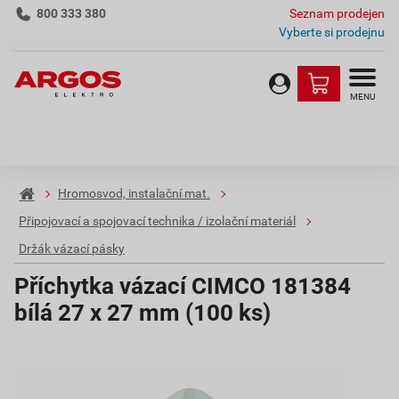
800 333 380
Seznam prodejen
Vyberte si prodejnu
MENU
Hromosvod, instalační mat.
Připojovací a spojovací technika / izolační materiál
Držák vázací pásky
Příchytka vázací CIMCO 181384
bílá 27 x 27 mm (100 ks)