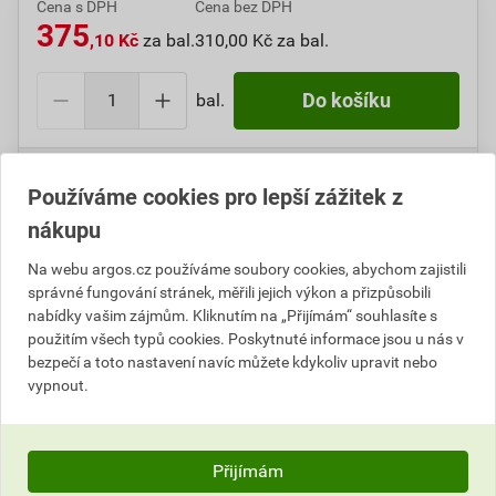
Cena s DPH
Cena bez DPH
375
,10 Kč
za bal.
310,00 Kč za bal.
bal.
Do košíku
Do košíku přidáte
1 bal.
za
375,10
Kč
s DPH
Používáme cookies pro lepší zážitek z
(
310,00
Kč
bez DPH).
nákupu
Číslo položky:
1000099726
Katalogový kód: 4VFDU
Výrobky značky:
CIMCO
Na webu argos.cz používáme soubory cookies, abychom zajistili
správné fungování stránek, měřili jejich výkon a přizpůsobili
nabídky vašim zájmům. Kliknutím na „Přijímám“ souhlasíte s
použitím všech typů cookies. Poskytnuté informace jsou u nás v
bezpečí a toto nastavení navíc můžete kdykoliv upravit nebo
Popis
vypnout.
CIMCO 181384 Příchytka vázací pásky bílá 27 x 27
mm (100 ks)
Přijímám