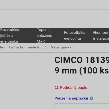
Rozvaděče,
Topení,
Fotovoltaika,
Hromosv
jističe a
chlazení,
e-mobilita
instalačn
energetika
MaR
technika / izolační materiál
Vázací pásky
CIMCO 181391
9 mm (100 ks
Podrobný popis
Pouze na poptávku