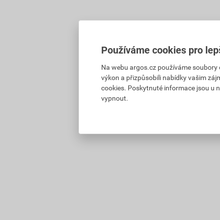
Používáme cookies pro lep
Na webu argos.cz používáme soubory coo
výkon a přizpůsobili nabídky vašim záj
cookies. Poskytnuté informace jsou u n
vypnout.