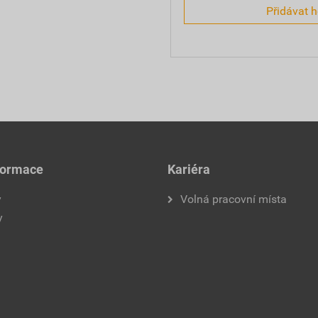
Přidávat 
formace
Kariéra
y
Volná pracovní místa
y