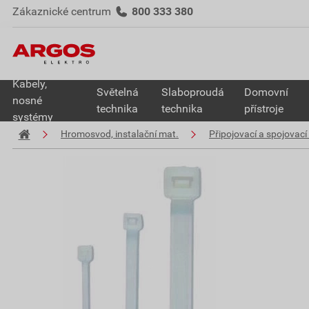
Zákaznické centrum
800 333 380
Kabely,
Světelná
Slaboproudá
Domovní
nosné
technika
technika
přístroje
systémy
Hromosvod, instalační mat.
Připojovací a spojovací 