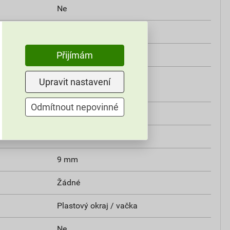
Ne
Ne
Žádné
Přijímám
 materiálu dle
V2
Upravit nastavení
Odmítnout nepovinné
 ASTM D6779
Ne
Ano
9 mm
Žádné
Plastový okraj / vačka
Ne