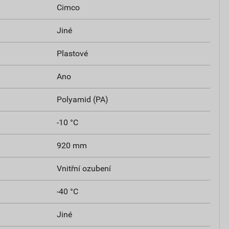
Cimco
Jiné
Plastové
Ano
Polyamid (PA)
-10 °C
920 mm
Vnitřní ozubení
-40 °C
Jiné