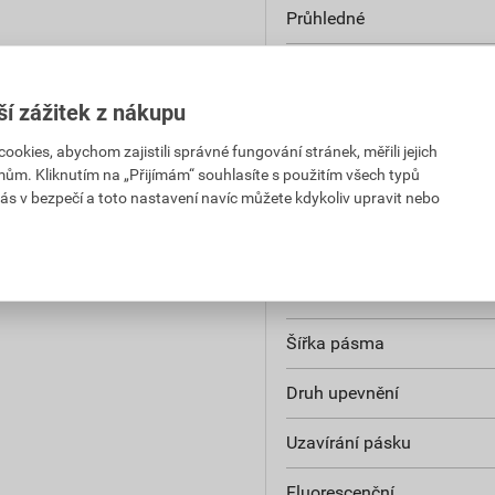
Průhledné
Řešitelný spojovací prvek
ší zážitek z nákupu
Popisovací plocha
kies, abychom zajistili správné fungování stránek, měřili jejich
Třída hořlavosti izolačního
mům. Kliknutím na „Přijímám“ souhlasíte s použitím všech typů
UL 94
ás v bezpečí a toto nastavení navíc můžete kdykoliv upravit nebo
UV stabilita podle normy
Schválení UL
Šířka pásma
Druh upevnění
Uzavírání pásku
Fluorescenční