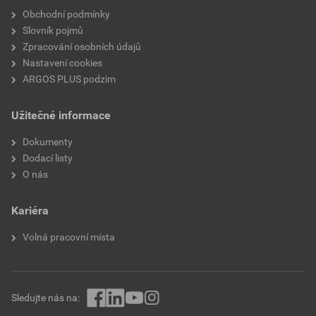
Obchodní podmínky
Průhledné
Ne
Slovník pojmů
Zpracování osobních údajů
Řešitelný spojovací prvek
Ne
Nastavení cookies
ARGOS PLUS podzim
Popisovací plocha
Žádné
Užitečné informace
Třída hořlavosti izolačního
V2
materiálu dle UL 94
Dokumenty
Dodací listy
Schválení UL
Ano
O nás
Šířka pásma
2.5 mm
Kariéra
Druh upevnění
Zásuvná kotva/zásuvná
Volná pracovní místa
vačka
Uzavírání pásku
Plastový okraj / vačka
Sledujte nás na:
Fluorescenční
Ne