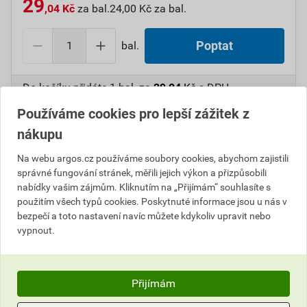
29
,04 Kč
za bal.
24,00 Kč za bal.
bal.
Poptat
Do košíku přidáte
1 bal.
za
29,04
Kč
s DPH
(
24,00
Kč
bez DPH).
Používáme cookies pro lepší zážitek z
nákupu
Číslo položky:
1000099753
Katalogový kód: 5VCFP
Výrobky značky:
CIMCO
Na webu argos.cz používáme soubory cookies, abychom zajistili
správné fungování stránek, měřili jejich výkon a přizpůsobili
nabídky vašim zájmům. Kliknutím na „Přijímám“ souhlasíte s
použitím všech typů cookies. Poskytnuté informace jsou u nás v
Popis
bezpečí a toto nastavení navíc můžete kdykoliv upravit nebo
vypnout.
CIMCO 181470 Vázací páska zelená 100 x 2,5 mm
(100 ks)
Přijímám
Parametry