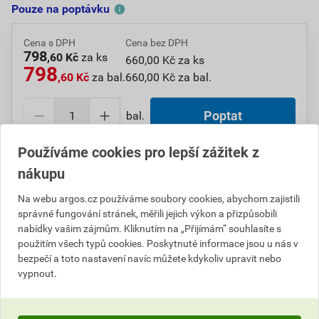
Pouze na poptávku
Cena s DPH
Cena bez DPH
798
,60 Kč
za ks
660,00 Kč za ks
798
,60 Kč
za bal.
660,00 Kč za bal.
bal.
Poptat
Používáme cookies pro lepší zážitek z
Do košíku přidáte
1 bal. / 1 ks
za
798,60
Kč
s DPH
nákupu
(
660,00
Kč
bez DPH).
Na webu argos.cz používáme soubory cookies, abychom zajistili
Číslo položky:
1000099778
Katalogový kód: 4V4BV
správné fungování stránek, měřili jejich výkon a přizpůsobili
Výrobky značky:
CIMCO
nabídky vašim zájmům. Kliknutím na „Přijímám“ souhlasíte s
použitím všech typů cookies. Poskytnuté informace jsou u nás v
bezpečí a toto nastavení navíc můžete kdykoliv upravit nebo
vypnout.
Popis