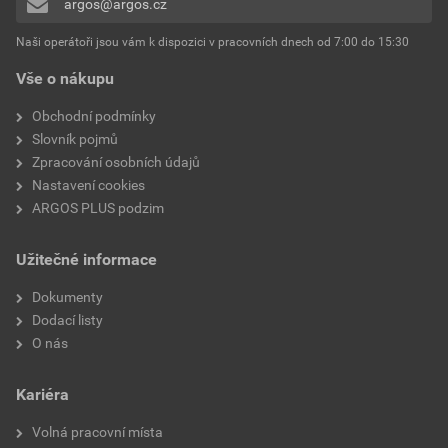
argos@argos.cz
Přidávat hodnocení může pouze přihlášený uživatel.
Trubkové kabelové oko pro
Ne
Cu-vodiče
Naši operátoři jsou vám k dispozici v pracovních dnech od 7:00 do 15:30
Vše o nákupu
Izolované koncové objímky
Ne
kabelů
Obchodní podmínky
Slovník pojmů
Neizolovaná kabelová
Ne
Zpracování osobních údajů
připojení
Nastavení cookies
ARGOS PLUS podzim
Izolované kabelové
Ne
přípojky
Užitečné informace
Neizolované koncovky
Ano
Dokumenty
kabelů
Dodací listy
O nás
Kabelové šroubové
Ne
vývodky
Kariéra
S nástrojem
Ne
Volná pracovní místa