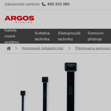
Zákaznické centrum
800 333 380
Kabely,
Světelná
Slaboproudá
Domovní
nosné
technika
technika
přístroje
systémy
Hromosvod, instalační mat.
Připojovací a spojovací 