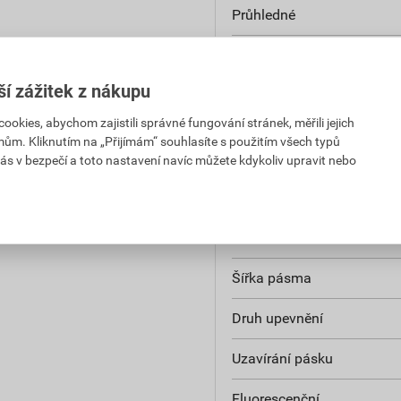
Průhledné
Řešitelný spojovací prvek
ší zážitek z nákupu
Popisovací plocha
kies, abychom zajistili správné fungování stránek, měřili jejich
Třída hořlavosti izolačního
mům. Kliknutím na „Přijímám“ souhlasíte s použitím všech typů
UL 94
ás v bezpečí a toto nastavení navíc můžete kdykoliv upravit nebo
UV stabilita podle normy
Schválení UL
Šířka pásma
Druh upevnění
Uzavírání pásku
Fluorescenční