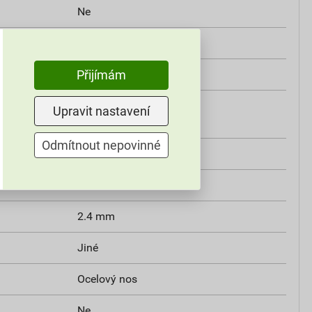
Ne
Ne
Žádné
Přijímám
 materiálu dle
V2
Upravit nastavení
Odmítnout nepovinné
 ASTM D6779
Ne
Ano
2.4 mm
Jiné
Ocelový nos
Ne