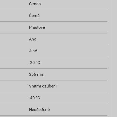
Cimco
Černá
Plastové
Ano
Jiné
-20 °C
356 mm
Vnitřní ozubení
-40 °C
Neošetřené