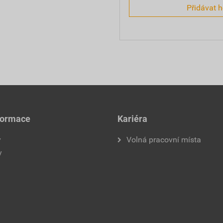
Přidávat 
formace
Kariéra
y
Volná pracovní místa
y