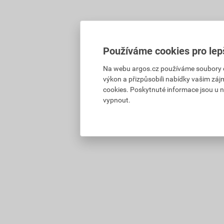
Používáme cookies pro lep
Na webu argos.cz používáme soubory coo
výkon a přizpůsobili nabídky vašim záj
cookies. Poskytnuté informace jsou u n
vypnout.