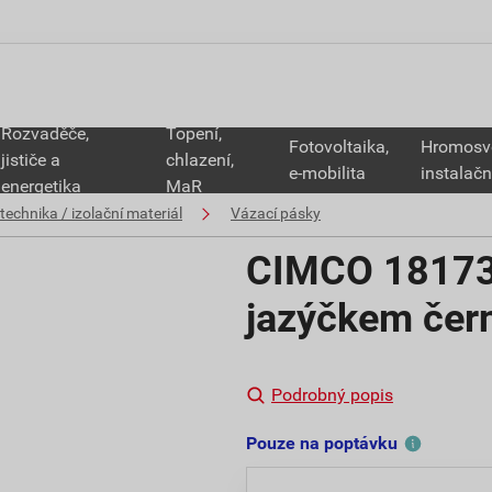
Rozvaděče,
Topení,
Fotovoltaika,
Hromosv
jističe a
chlazení,
e-mobilita
instalačn
energetika
MaR
technika / izolační materiál
Vázací pásky
CIMCO 181737
jazýčkem čer
Podrobný popis
Pouze na poptávku