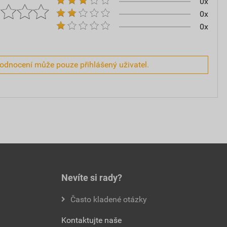
0x
0x
0x
hodnocení může pouze přihlášený uživatel.
Nevíte si rady?
Často kladené otázky
Kontaktujte naše