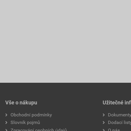
Vše o nákupu
Užitečné in
Obchodní podmínky
Dokument
Slovník pojmů
Dodací list
Zpracování osobních údajů
O nás