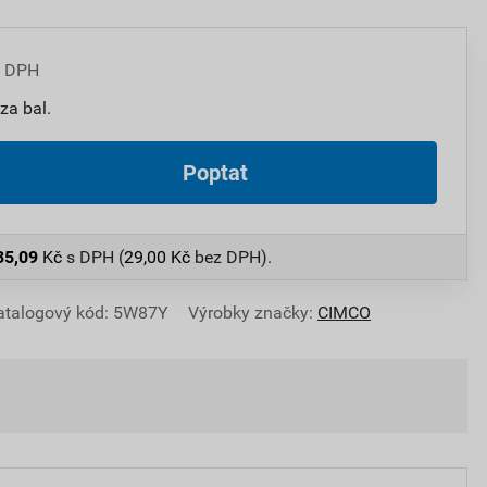
z DPH
za bal.
Poptat
35,09
Kč
s DPH (
29,00
Kč
bez DPH).
atalogový kód: 5W87Y
Výrobky značky:
CIMCO