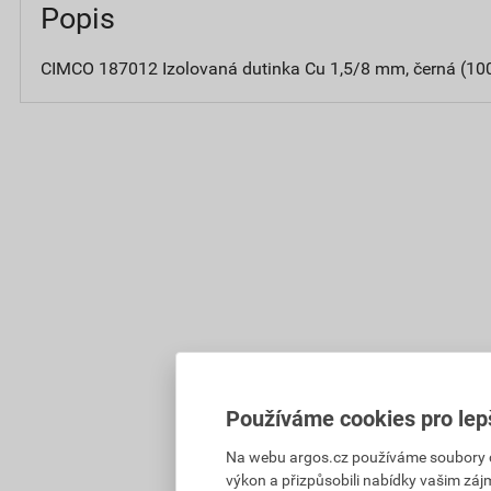
Popis
CIMCO 187012 Izolovaná dutinka Cu 1,5/8 mm, černá (100
Používáme cookies pro lep
Na webu argos.cz používáme soubory coo
výkon a přizpůsobili nabídky vašim záj