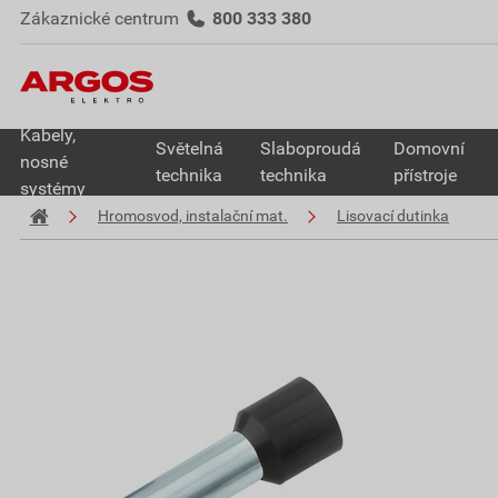
Zákaznické centrum
800 333 380
Kabely,
Světelná
Slaboproudá
Domovní
nosné
technika
technika
přístroje
systémy
Hromosvod, instalační mat.
Lisovací dutinka