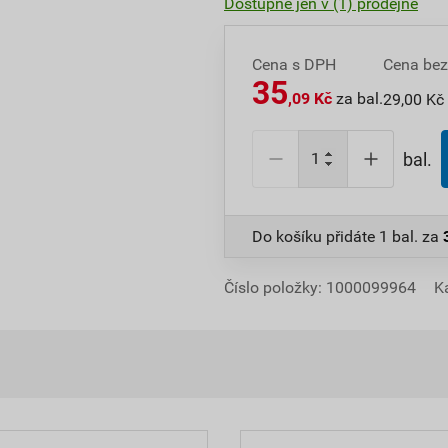
Dostupné jen v (1) prodejně
Cena s DPH
Cena be
35
,09 Kč
za bal.
29,00 Kč 
bal.
Do košíku přidáte
1 bal.
za
Číslo položky:
1000099964
K