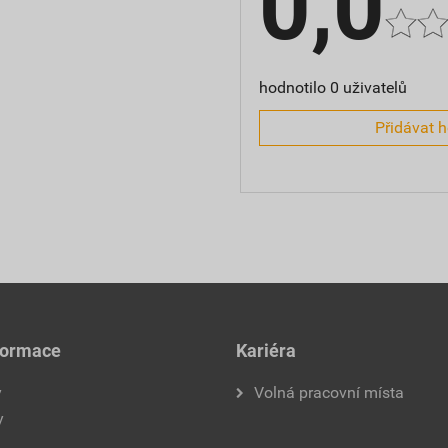
0,0
hodnotilo 0 uživatelů
Přidávat 
formace
Kariéra
y
Volná pracovní místa
y