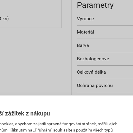
Parametry
 ks)
Výrobce
Materiál
Barva
Bezhalogenové
Celková délka
Ochrana povrchu
Jmenovitý průřez
Velikost AWG
ší zážitek z nákupu
kies, abychom zajistili správné fungování stránek, měřili jejich
Izolované
mům. Kliknutím na „Přijímám“ souhlasíte s použitím všech typů