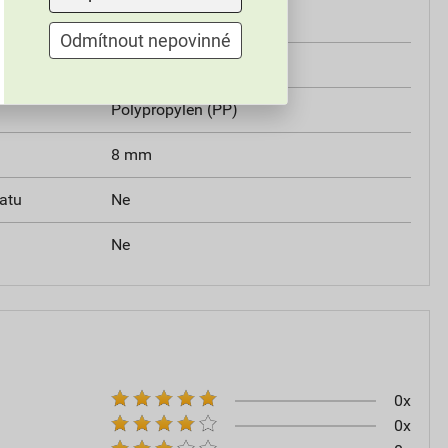
Standardní
Odmítnout nepovinné
Ne
Polypropylen (PP)
8 mm
ratu
Ne
Ne
0x
0x