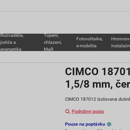
Rozvaděče,
Topení,
Fotovoltaika,
Hromosv
jističe a
chlazení,
e-mobilita
instalačn
energetika
MaR
CIMCO 187012
1,5/8 mm, čer
CIMCO 187012 Izolovaná dutink
Podrobný popis
Pouze na poptávku