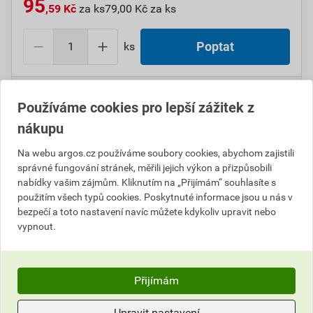
95
,59 Kč
za ks
79,00 Kč za ks
ks
Poptat
Do košíku přidáte
1 ks
za
95,59
Kč
s DPH
Používáme cookies pro lepší zážitek z
(
79,00
Kč
bez DPH).
nákupu
Číslo položky:
1000100048
Katalogový kód: 6TN59
Výrobky značky:
CIMCO
Na webu argos.cz používáme soubory cookies, abychom zajistili
správné fungování stránek, měřili jejich výkon a přizpůsobili
nabídky vašim zájmům. Kliknutím na „Přijímám“ souhlasíte s
použitím všech typů cookies. Poskytnuté informace jsou u nás v
bezpečí a toto nastavení navíc můžete kdykoliv upravit nebo
Popis
vypnout.
CIMCO 182632 Sada označení vodičů ERDE (10 ks)
Přijímám
Parametry
Upravit nastavení