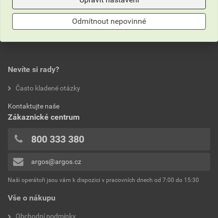
Hodnocení
Výrobce
Cimco
Odmítnout nepovinné
Barva
Jiné
0,0
Materiál
Plastové
Délka
12.5 mm
Nevíte si rady?
hodnotilo 0 uživatelů
Často kladené otázky
Šířka
12.5 mm
0x
Kontaktujte naše
0x
Provedení
Jiné
Zákaznické centrum
0x
Typ
Tenkostěnné
0x
800 333 380
0x
Průhledné
Ne
argos@argos.cz
Přidávat hodnocení může pouze přihlášený uživatel.
Potisk
Žádné
Naši operátoři jsou vám k dispozici v pracovních dnech od 7:00 do 15:30
Vše o nákupu
Fluorescenční
Ne
Obchodní podmínky