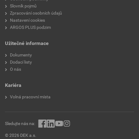
Ozubení
Žádné
Slovník pojmů
Zpracování osobních údajů
S prostorem pro štítky
Ano
Nastavení cookies
ARGOS PLUS podzim
Vzdálenost týkající se
Lepidlo
Užitečné informace
Dokumenty
Dodací listy
O nás
Kariéra
Volná pracovní místa
Sledujte nás na:
© 2026 DEK a.s.