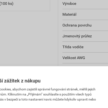
(100 ks)
Výrobce
Materiál
Ochrana povrchu
Jmenovitý průřez
Třída vodiče
Velikost AWG
Izolované
Model se štíhlou přírubou
ší zážitek z nákupu
kies, abychom zajistili správné fungování stránek, měřili jejich
Počet upevňovacích otvor
mům. Kliknutím na „Přijímám“ souhlasíte s použitím všech typů
ás v bezpečí a toto nastavení navíc můžete kdykoliv upravit nebo
Rozměr šroubu (metrický)