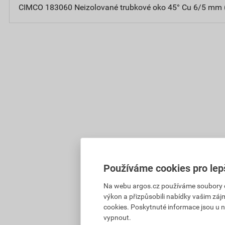
CIMCO 183060 Neizolované trubkové oko 45° Cu 6/5 mm 
Používáme cookies pro lep
Na webu argos.cz používáme soubory coo
výkon a přizpůsobili nabídky vašim záj
cookies. Poskytnuté informace jsou u n
vypnout.