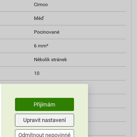
Cimco
Měď
Pocínované
6 mm²
Několik stránek
10
Ne
Ne
Přijímám
ů
1
Upravit nastavení
5
Odmítnout nepovinné