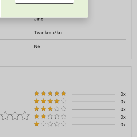
45°
Jiné
Tvar kroužku
Ne
0x
0x
0x
0x
0x