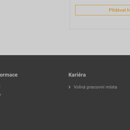
Přidávat 
formace
Kariéra
y
Volná pracovní místa
y