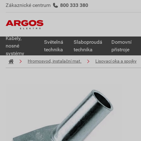
Zákaznické centrum
800 333 380
Kabely,
Světelná
Slaboproudá
Domovní
nosné
technika
technika
přístroje
systémy
Hromosvod, instalační mat.
Lisovací oka a spojky