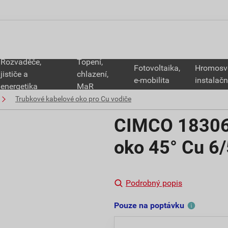
Rozvaděče,
Topení,
Fotovoltaika,
Hromosv
jističe a
chlazení,
e-mobilita
instalačn
energetika
MaR
Trubkové kabelové oko pro Cu vodiče
CIMCO 183060
oko 45° Cu 6
Podrobný popis
Pouze na poptávku