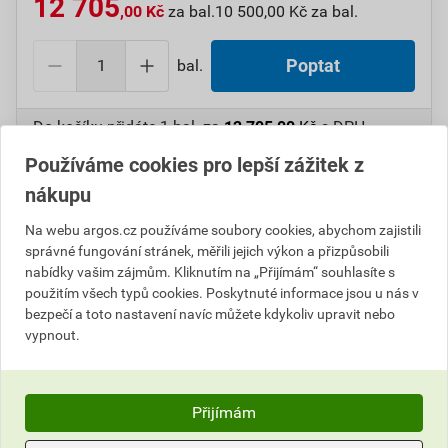
12 705
,00 Kč
za bal.
10 500,00 Kč za bal.
bal.
Poptat
Do košíku přidáte
1 bal.
za
12 705,00
Kč
s DPH
(
10 500,00
Kč
bez DPH).
Používáme cookies pro lepší zážitek z
nákupu
Číslo položky:
1000100148
Katalogový kód: 5WC7G
Výrobky značky:
CIMCO
Na webu argos.cz používáme soubory cookies, abychom zajistili
správné fungování stránek, měřili jejich výkon a přizpůsobili
nabídky vašim zájmům. Kliknutím na „Přijímám“ souhlasíte s
použitím všech typů cookies. Poskytnuté informace jsou u nás v
Popis
bezpečí a toto nastavení navíc můžete kdykoliv upravit nebo
vypnout.
CIMCO 183180 Neizolovaná paralelní spojka Cu 1,5/7
mm (100 ks)
Přijímám
Parametry