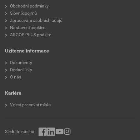
Obchodní podmínky
Vhodné pro vysoké teploty
Ne
Slovník pojmů
(až 650 °C)
Zpracování osobních údajů
Nastavení cookies
Vhodné pro izolované laky
Ne
ARGOS PLUS podzim
Vhodné pro kulaté vodiče
Ano
Užitečné informace
Vhodné pro ploché vodiče
Ne
Dokumenty
Dodací listy
Pro vysoce pevné spoje
Ne
O nás
Počet odboček
2
Kariéra
Řada napětí
Až 230/380 V
Volná pracovní místa
Vhodné pro pevné vodiče
Ne
Vhodné pro lankové vodiče
Ano
Sledujte nás na: