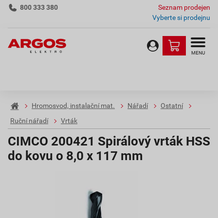
800 333 380
Seznam prodejen
Vyberte si prodejnu
MENU
Hromosvod, instalační mat.
Nářadí
Ostatní
Ruční nářadí
Vrták
CIMCO 200421 Spirálový vrták HSS
do kovu o 8,0 x 117 mm