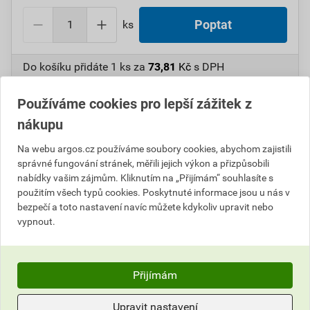
ks
Poptat
Do košíku přidáte
1 ks
za
73,81
Kč
s DPH
(
61,00
Kč
bez DPH).
Používáme cookies pro lepší zážitek z
Číslo položky:
1000100898
Katalogový kód: 6ULHC
nákupu
Výrobky značky:
CIMCO
Na webu argos.cz používáme soubory cookies, abychom zajistili
správné fungování stránek, měřili jejich výkon a přizpůsobili
nabídky vašim zájmům. Kliknutím na „Přijímám“ souhlasíte s
Popis
použitím všech typů cookies. Poskytnuté informace jsou u nás v
bezpečí a toto nastavení navíc můžete kdykoliv upravit nebo
vypnout.
CIMCO 200421 Spirálový vrták HSS do kovu o 8,0 x
117 mm
Přijímám
Parametry
Hodnocení
Upravit nastavení