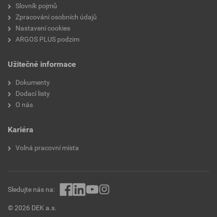
Průměr hřídele
8 mm
Slovník pojmů
Zpracování osobních údajů
Vhodné pro plasty
Ano
Nastavení cookies
ARGOS PLUS podzim
Vhodné pro dřevo
Ano
Užitečné informace
Délka břitu
75 mm
Dokumenty
Se středicím vrtákem
Ne
Dodací listy
O nás
Průměr vrtáku
8 mm
Kariéra
Směr řezu
Pravo
Volná pracovní místa
Tvar dříku
Válcový
Zásuvná náprava s
Ne
plochým koncem
Sledujte nás na:
© 2026 DEK a.s.
Vhodné pro obklady a
Ne