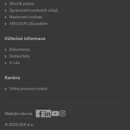
Počet fází vrtání
11
Slovník pojmů
Zpracování osobních údajů
Jednotka měření
PG
Nastavení cookies
ARGOS PLUS podzim
Se srážečem hran
Ano
Užitečné informace
Spirálová drážka
Ne
Dokumenty
Řezný materiál
HSS
Dodací listy
O nás
Střed Bull nose
Ano
Kariéra
Volná pracovní místa
Sledujte nás na:
© 2026 DEK a.s.