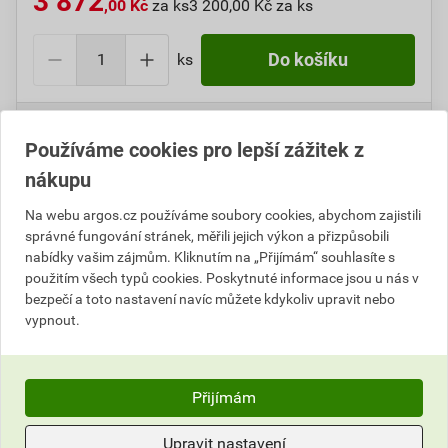
3 872
,00 Kč
za ks
3 200,00 Kč za ks
ks
Do košíku
Do košíku přidáte
1 ks
za
3 872,00
Kč
s DPH
(
3 200,00
Kč
bez DPH).
Používáme cookies pro lepší zážitek z
nákupu
Číslo položky:
1000100910
Katalogový kód: 6T5NT
Výrobky značky:
CIMCO
Na webu argos.cz používáme soubory cookies, abychom zajistili
správné fungování stránek, měřili jejich výkon a přizpůsobili
nabídky vašim zájmům. Kliknutím na „Přijímám“ souhlasíte s
použitím všech typů cookies. Poskytnuté informace jsou u nás v
Popis
bezpečí a toto nastavení navíc můžete kdykoliv upravit nebo
vypnout.
CIMCO 201200 Stupňový vrták HSS PG 7 - 29
Přijímám
Parametry
Hodnocení
Upravit nastavení