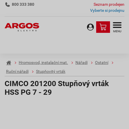
800 333 380
Seznam prodejen
Vyberte si prodejnu
MENU
Hromosvod, instalační mat.
Nářadí
Ostatní
Ruční nářadí
Stupňovitý vrták
CIMCO 201200 Stupňový vrták
HSS PG 7 - 29