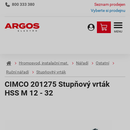
800 333 380
Seznam prodejen
Vyberte si prodejnu
MENU
Hromosvod, instalační mat.
Nářadí
Ostatní
Ruční nářadí
Stupňovitý vrták
CIMCO 201275 Stupňový vrták
HSS M 12 - 32