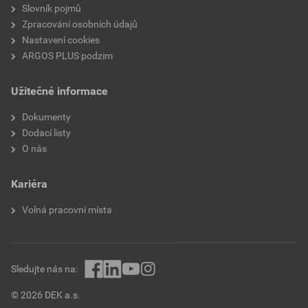
Počet fází vrtání
9
Slovník pojmů
Zpracování osobních údajů
Jednotka měření
ISO
Nastavení cookies
ARGOS PLUS podzim
Se srážečem hran
Ano
Užitečné informace
Spirálová drážka
Ne
Dokumenty
Řezný materiál
HSS
Dodací listy
O nás
Střed Bull nose
Ano
Kariéra
Volná pracovní místa
Sledujte nás na:
© 2026 DEK a.s.