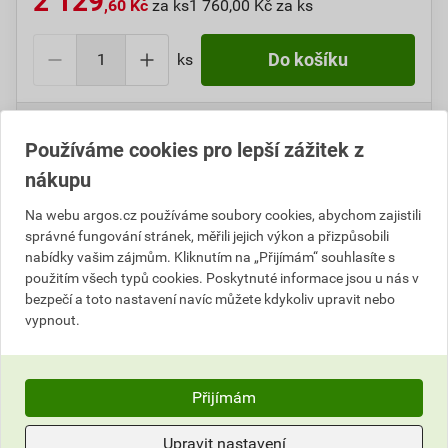
2 129
,60 Kč
za ks
1 760,00 Kč za ks
ks
Do košíku
Do košíku přidáte
1 ks
za
2 129,60
Kč
s DPH
(
1 760,00
Kč
bez DPH).
Používáme cookies pro lepší zážitek z
nákupu
Číslo položky:
1000100929
Katalogový kód: 6T5MT
Výrobky značky:
CIMCO
Na webu argos.cz používáme soubory cookies, abychom zajistili
správné fungování stránek, měřili jejich výkon a přizpůsobili
nabídky vašim zájmům. Kliknutím na „Přijímám“ souhlasíte s
použitím všech typů cookies. Poskytnuté informace jsou u nás v
Popis
bezpečí a toto nastavení navíc můžete kdykoliv upravit nebo
vypnout.
CIMCO 201275 Stupňový vrták HSS M 12 - 32
Přijímám
Parametry
Hodnocení
Upravit nastavení