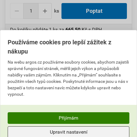
ks
Poptat
Do košíku přidáte
1 ks
za
665,50
Kč
s DPH
(
550,00
Kč
bez DPH).
Používáme cookies pro lepší zážitek z
nákupu
Číslo položky:
1000101123
Katalogový kód: 5VWC5
Výrobky značky:
CIMCO
Na webu argos.cz používáme soubory cookies, abychom zajistili
správné fungování stránek, měřili jejich výkon a přizpůsobili
nabídky vašim zájmům. Kliknutím na „Přijímám“ souhlasíte s
použitím všech typů cookies. Poskytnuté informace jsou u nás v
Popis
bezpečí a toto nastavení navíc můžete kdykoliv upravit nebo
vypnout.
CIMCO 207170 Držák nástrojů 2,6 - 5,5 mm
Parametry
Přijímám
Hodnocení
Výrobce
Cimco
Upravit nastavení