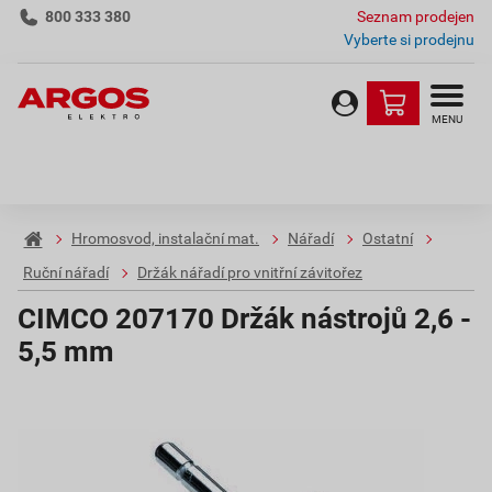
800 333 380
Seznam prodejen
Vyberte si prodejnu
MENU
Hromosvod, instalační mat.
Nářadí
Ostatní
Ruční nářadí
Držák nářadí pro vnitřní závitořez
CIMCO 207170 Držák nástrojů 2,6 -
5,5 mm