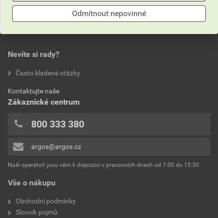
Druh příslušenství
Jiné
Odmítnout nepovinné
0,0
Příslušenství
Ano
Náhradní díl
Ano
Nevíte si rady?
hodnotilo 0 uživatelů
Často kladené otázky
0x
Kontaktujte naše
0x
Zákaznické centrum
0x
0x
800 333 380
0x
argos@argos.cz
Přidávat hodnocení může pouze přihlášený uživatel.
Naši operátoři jsou vám k dispozici v pracovních dnech od 7:00 do 15:30
Vše o nákupu
Obchodní podmínky
Slovník pojmů