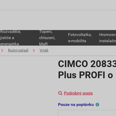
Rozvaděče,
Topení,
Fotovoltaika,
Hromosv
jističe a
chlazení,
e-mobilita
instalačn
energetika
MaR
Ruční nářadí
Vrták
CIMCO 208332
Plus PROFI o
Podrobný popis
Pouze na poptávku