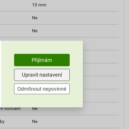
10 mm
Ne
Ne
150 mm
Ne
Přijímám
10 mm
Upravit nastavení
Pravo
Odmítnout nepovinné
Válcový
ým koncem
Ne
žby
Ne