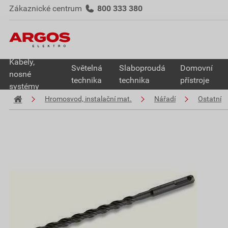
Zákaznické centrum
800 333 380
Kabely,
Světelná
Slaboproudá
Domovní
nosné
technika
technika
přístroje
systémy
Hromosvod, instalační mat.
Nářadí
Ostatní