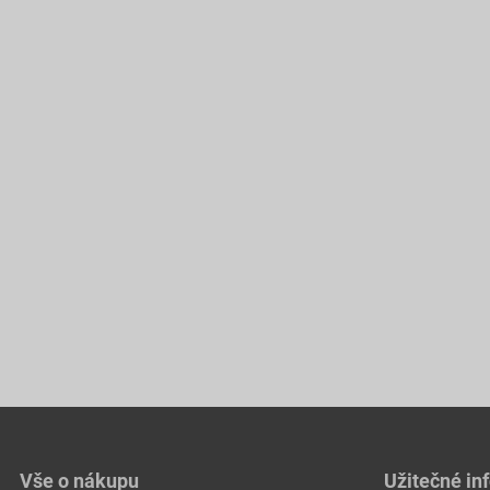
Vše o nákupu
Užitečné in