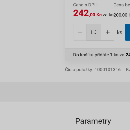
Cena s DPH
Cena b
242
,00 Kč
za ks
200,00 
ks
Do košíku přidáte
1 ks
za
2
Číslo položky:
1000101316
K
Parametry