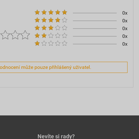
0x
0x
0x
0x
0x
hodnocení může pouze přihlášený uživatel.
Nevíte si rady?