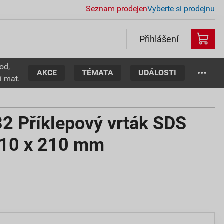
Seznam prodejen
Vyberte si prodejnu
Přihlášení
od,
AKCE
TÉMATA
UDÁLOSTI
í mat.
 Příklepový vrták SDS
 10 x 210 mm