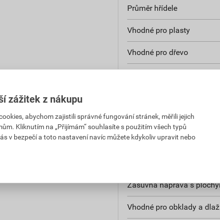
Průměr hřídele
Vhodné pro plasty
Vhodné pro dřevo
Délka břitu
Se středicím vrtákem
ší zážitek z nákupu
kies, abychom zajistili správné fungování stránek, měřili jejich
Průměr vrtáku
mům. Kliknutím na „Přijímám“ souhlasíte s použitím všech typů
ás v bezpečí a toto nastavení navíc můžete kdykoliv upravit nebo
Směr řezu
Tvar dříku
Zásuvná náprava s ploch
Vhodné pro obklady a dla