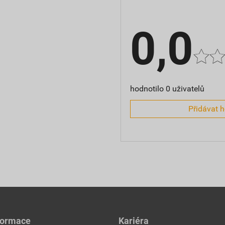
0,0
hodnotilo 0 uživatelů
Přidávat 
formace
Kariéra