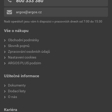
800 333 380
0x
argos@argos.cz
Přidávat hodnocení může pouze přihlášený uživatel.
Naši operátoři jsou vám k dispozici v pracovních dnech od 7:00 do 15:30
Vše o nákupu
Obchodní podmínky
Slovník pojmů
Zpracování osobních údajů
Nastavení cookies
ARGOS PLUS podzim
Užitečné informace
Dokumenty
Dodací listy
O nás
Kariéra