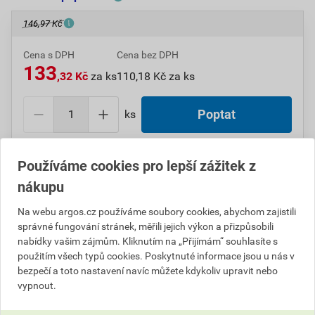
146,97 Kč
Cena s DPH
Cena bez DPH
133
,32 Kč
za ks
110,18 Kč za ks
ks
Poptat
Do košíku přidáte
1 ks
za
133,32
Kč
s DPH
Používáme cookies pro lepší zážitek z
(
110,18
Kč
bez DPH).
nákupu
Číslo položky:
1000101622
Katalogový kód: 5VXM1
Na webu argos.cz používáme soubory cookies, abychom zajistili
Výrobky značky:
ELEMAN
správné fungování stránek, měřili jejich výkon a přizpůsobili
nabídky vašim zájmům. Kliknutím na „Přijímám“ souhlasíte s
použitím všech typů cookies. Poskytnuté informace jsou u nás v
bezpečí a toto nastavení navíc můžete kdykoliv upravit nebo
Popis
vypnout.