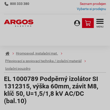
800 333 380
Seznam prodejen
Vyberte si prodejnu
MENU
Hromosvod, instalační mat.
Připojovací a spojovací technika / izolační materiál
Izolační pouzdro
EL 1000789 Podpěrný izolátor SI
1312315, výška 60mm, závit M8,
klíč 50, U=1,5/1,8 kV AC/DC
(bal.10)