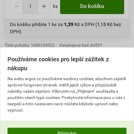
ks
Do košíku
Do košíku přidáte
1 ks
za
1,39
Kč
s DPH (
1,15
Kč
bez
DPH).
Číslo položky:
1000103022
Katalogový kód: 6U5Y1
Výrobky značky:
WEIDMÜLLER
Používáme cookies pro lepší zážitek z
nákupu
Informace o ceně
Na webu argos.cz používáme soubory cookies, abychom zajistili
správné fungování stránek, měřili jejich výkon a přizpůsobili
nabídky vašim zájmům. Kliknutím na „Přijímám“ souhlasíte s
Aktuální prodejní cena po slevě 8% z ceníkové ceny
použitím všech typů cookies. Poskytnuté informace jsou u nás v
1,15 Kč
1,39 Kč
bezpečí a toto nastavení navíc můžete kdykoliv upravit nebo
bez DPH za ks
s DPH za ks
vypnout.
Nejnižší prodejní cena v době 30 dnů před
poskytnutím slevy
Přijímám