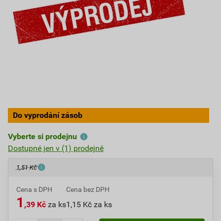
Do vyprodání zásob
Vyberte si prodejnu
Dostupné jen v (1) prodejně
1,51 Kč
Cena s DPH
Cena bez DPH
1
,39 Kč
za ks
1,15 Kč za ks