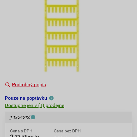
Podrobný popis
Pouze na poptávku
Dostupné jen v (1) prodejně
1 196,45 Kč
Cena s DPH
Cena bez DPH
2