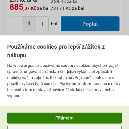
,77 Kč
za ks
2,29 Kč za ks
885
,37 Kč
za bal.
731,71 Kč za bal.
bal.
Poptat
Do košíku přidáte
1 bal. / 320 ks
za
885,37
Kč
s DPH
Používáme cookies pro lepší zážitek z
(
731,71
Kč
bez DPH).
nákupu
Číslo položky:
1000103189
Katalogový kód: 6TF85
Na webu argos.cz používáme soubory cookies, abychom zajistili
Výrobky značky:
WEIDMÜLLER
správné fungování stránek, měřili jejich výkon a přizpůsobili
nabídky vašim zájmům. Kliknutím na „Přijímám“ souhlasíte s
použitím všech typů cookies. Poskytnuté informace jsou u nás v
bezpečí a toto nastavení navíc můžete kdykoliv upravit nebo
Popis
vypnout.
WEIDMÜLLER 1919520000 SF 3/12 MC NE GE V2
Přijímám
Informace o ceně