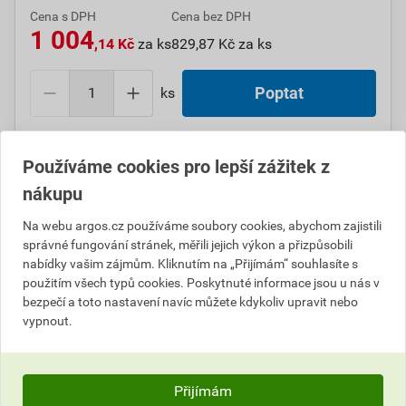
Cena s DPH
Cena bez DPH
1 004
,14 Kč
za ks
829,87 Kč za ks
ks
Poptat
Do košíku přidáte
1 ks
za
1 004,14
Kč
s DPH
Používáme cookies pro lepší zážitek z
(
829,87
Kč
bez DPH).
nákupu
Číslo položky:
1000104482
Katalogový kód: 7TU59
Na webu argos.cz používáme soubory cookies, abychom zajistili
Výrobky značky:
WEIDMÜLLER
správné fungování stránek, měřili jejich výkon a přizpůsobili
nabídky vašim zájmům. Kliknutím na „Přijímám“ souhlasíte s
použitím všech typů cookies. Poskytnuté informace jsou u nás v
bezpečí a toto nastavení navíc můžete kdykoliv upravit nebo
Popis
vypnout.
WEIDMÜLLER 1423350000 HSS-HF 2.4-4.8 EL W13M
Přijímám