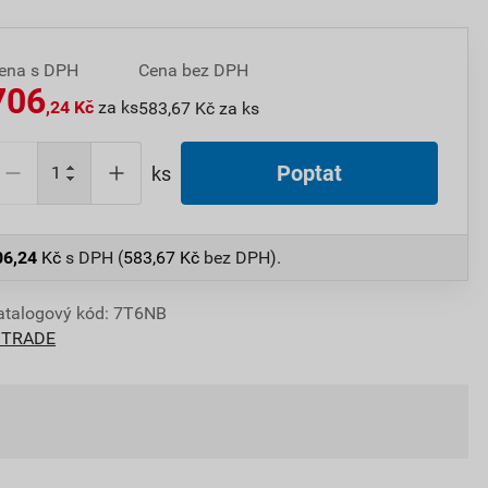
ena s DPH
Cena bez DPH
706
,24 Kč
za ks
583,67 Kč za ks
Poptat
ks
06,24
Kč
s DPH (
583,67
Kč
bez DPH).
atalogový kód: 7T6NB
 TRADE