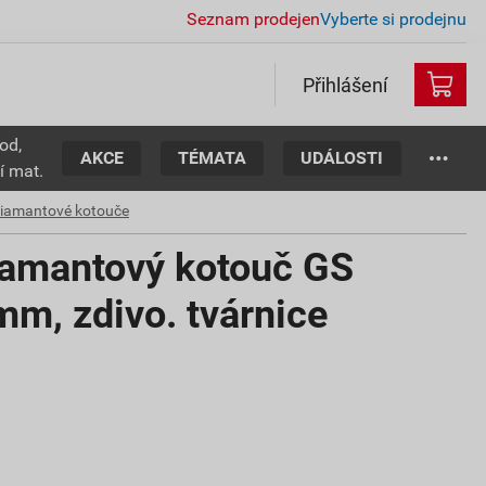
Seznam prodejen
Vyberte si prodejnu
Přihlášení
od,
AKCE
TÉMATA
UDÁLOSTI
í mat.
iamantové kotouče
amantový kotouč GS
m, zdivo. tvárnice