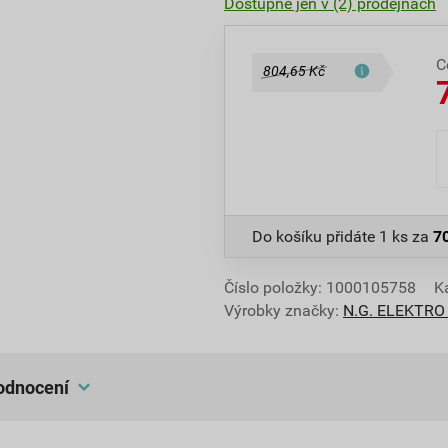
Dostupné jen v (2) prodejnách
C
804,65 Kč
Do košíku přidáte
1 ks
za
7
Číslo položky:
1000105758
K
Výrobky značky:
N.G. ELEKTRO
hodnocení