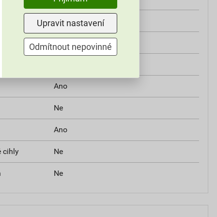
Ne
Upravit nastavení
Ne
Odmítnout nepovinné
Ne
Ano
Ne
Ano
 cihly
Ne
n
Ne