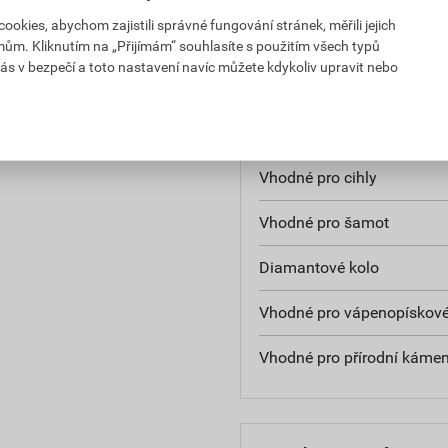
kies, abychom zajistili správné fungování stránek, měřili jejich
Vhodné pro Bluestone
mům. Kliknutím na „Přijímám“ souhlasíte s použitím všech typů
ás v bezpečí a toto nastavení navíc můžete kdykoliv upravit nebo
Vhodné pro keramiku
Vhodné pro asfalt
Vhodné pro cihly
Vhodné pro šamot
Diamantové kolo
Vhodné pro vápenopískové
Vhodné pro přírodní káme