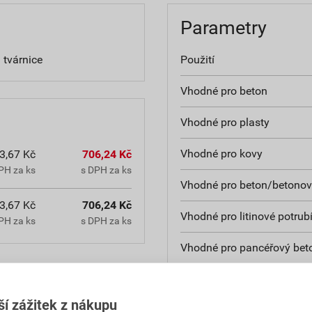
Parametry
 tvárnice
Použití
Vhodné pro beton
Vhodné pro plasty
Vhodné pro kovy
3,67 Kč
706,24 Kč
PH za ks
s DPH za ks
Vhodné pro beton/betono
3,67 Kč
706,24 Kč
Vhodné pro litinové potrub
PH za ks
s DPH za ks
Vhodné pro pancéřový bet
Vhodné pro vymývaný bet
ší zážitek z nákupu
Vhodné pro střešní tašky