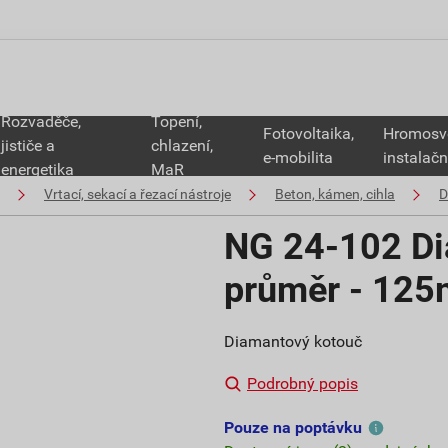
Rozvaděče,
Topení,
Fotovoltaika,
Hromosv
jističe a
chlazení,
e-mobilita
instalačn
energetika
MaR
Vrtací, sekací a řezací nástroje
Beton, kámen, cihla
D
NG 24-102 Di
průměr - 125m
Diamantový kotouč
Podrobný popis
Pouze na poptávku