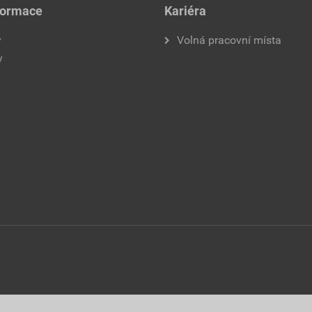
formace
Kariéra
y
Volná pracovní místa
y