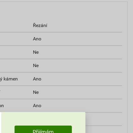
Řezání
Ano
Ne
Ne
vý kámen
Ano
í
Ne
on
Ano
on
Ano
Přijímám
Ano