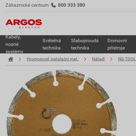
Zákaznické centrum
800 333 380
Kabely,
Světelná
Slaboproudá
Domovní
nosné
technika
technika
přístroje
systémy
Hromosvod, instalační mat.
Nářadí
NG TOOL