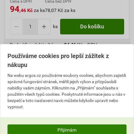
Cena s DPH
Cena bez DPH
94
,46 Kč
za ks
78,07 Kč za ks
ks
Do košíku
Do košíku přidáte
1 ks
za
94,46
Kč
s DPH
(
78,07
Kč
bez DPH).
Používáme cookies pro lepší zážitek z
nákupu
Číslo položky:
1000105778
Katalogový kód: 6UUPZ
Výrobky značky:
EMOS
Na webu argos.cz používáme soubory cookies, abychom zajistili
správné fungování stránek, měřili jejich výkon a přizpůsobili
nabídky vašim zájmům. Kliknutím na „Přijímám“ souhlasíte s
použitím všech typů cookies. Poskytnuté informace jsou u nás v
Popis
bezpečí a toto nastavení navíc můžete kdykoliv upravit nebo
vypnout.
EMOS B1501 GP lithiová baterie CR123A, 1 ks
Informace o ceně
Přijímám