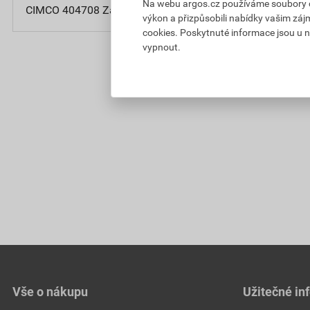
Na webu argos.cz používáme soubory coo
CIMCO 404708 Zásuvka pro magazín S 150-3 (150x279x
výkon a přizpůsobili nabídky vašim záj
cookies. Poskytnuté informace jsou u n
vypnout.
Vše o nákupu
Užitečné in