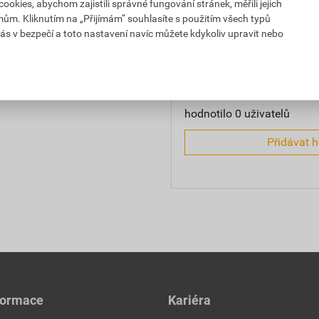
kies, abychom zajistili správné fungování stránek, měřili jejich
64 mm)
mům. Kliknutím na „Přijímám“ souhlasíte s použitím všech typů
0,0
ás v bezpečí a toto nastavení navíc můžete kdykoliv upravit nebo
hodnotilo 0 uživatelů
Přidávat 
formace
Kariéra