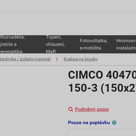
Rozvaděče,
Topení,
Fotovoltaika,
Hromosv
jističe a
chlazení,
e-mobilita
instalačn
energetika
MaR
technika / izolační materiál
Krabice na šrouby
CIMCO 40470
150-3 (150x
Podrobný popis
Pouze na poptávku