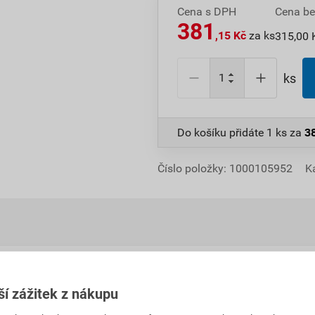
Cena s DPH
Cena b
381
,15 Kč
za ks
315,00 
ks
Do košíku přidáte
1 ks
za
3
Číslo položky:
1000105952
K
Hodnocení
ší zážitek z nákupu