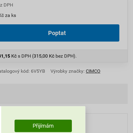
ez DPH
Kč za ks
Poptat
81,15
Kč
s DPH (
315,00
Kč
bez DPH).
atalogový kód: 6V5YB
Výrobky značky:
CIMCO
Přijímám