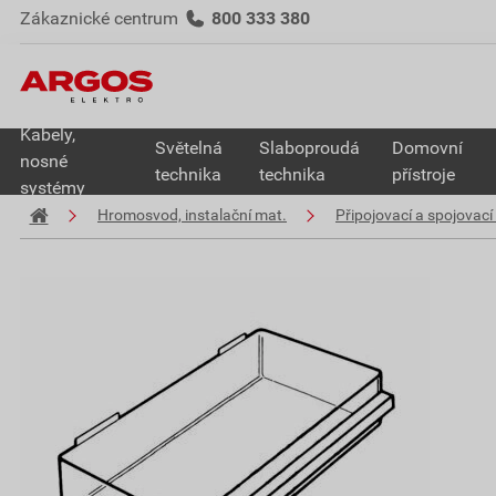
Zákaznické centrum
800 333 380
Kabely,
Světelná
Slaboproudá
Domovní
nosné
technika
technika
přístroje
systémy
Hromosvod, instalační mat.
Připojovací a spojovací 