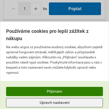
ks
Poptat
Do košíku přidáte
1 ks
za
4 005,10
Kč
s DPH
(
3 310,00
Kč
bez DPH).
Používáme cookies pro lepší zážitek z
nákupu
Číslo položky:
1000105994
Katalogový kód: 7T0RD
Výrobky značky:
CIMCO
Na webu argos.cz používáme soubory cookies, abychom zajistili
správné fungování stránek, měřili jejich výkon a přizpůsobili
nabídky vašim zájmům. Kliknutím na „Přijímám“ souhlasíte s
použitím všech typů cookies. Poskytnuté informace jsou u nás v
Popis
bezpečí a toto nastavení navíc můžete kdykoliv upravit nebo
vypnout.
CIMCO 412369 Transportní kolečka k TOOLRACK TRD
Přijímám
Hodnocení
Upravit nastavení