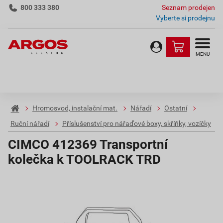
800 333 380
Seznam prodejen
Vyberte si prodejnu
MENU
Hromosvod, instalační mat.
Nářadí
Ostatní
Ruční nářadí
Příslušenství pro nářaďové boxy, skříňky, vozíčky
CIMCO 412369 Transportní
kolečka k TOOLRACK TRD