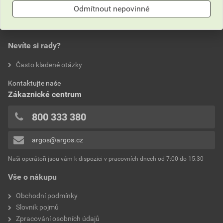
Odmítnout nepovinné
0,0
Nevíte si rady?
hodnotilo 0 uživatelů
Často kladené otázky
0x
Kontaktujte naše
0x
Zákaznické centrum
0x
0x
800 333 380
0x
argos@argos.cz
Přidávat hodnocení může pouze přihlášený uživatel.
Naši operátoři jsou vám k dispozici v pracovních dnech od 7:00 do 15:30
Vše o nákupu
Obchodní podmínky
Slovník pojmů
Zpracování osobních údajů