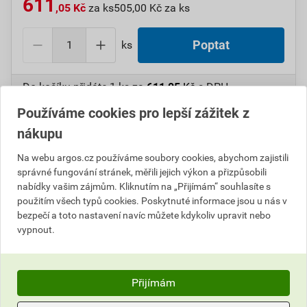
611
,05 Kč
za ks
505,00 Kč za ks
ks
Poptat
Do košíku přidáte
1 ks
za
611,05
Kč
s DPH
(
505,00
Kč
bez DPH).
Používáme cookies pro lepší zážitek z
nákupu
Číslo položky:
1000106074
Katalogový kód: 6VJLF
Výrobky značky:
CIMCO
Na webu argos.cz používáme soubory cookies, abychom zajistili
správné fungování stránek, měřili jejich výkon a přizpůsobili
nabídky vašim zájmům. Kliknutím na „Přijímám“ souhlasíte s
použitím všech typů cookies. Poskytnuté informace jsou u nás v
Popis
bezpečí a toto nastavení navíc můžete kdykoliv upravit nebo
vypnout.
CIMCO 178184 Dělící příčná přepážka ke kufrům
DIAMANT 25, 35 a 45
Přijímám
Parametry