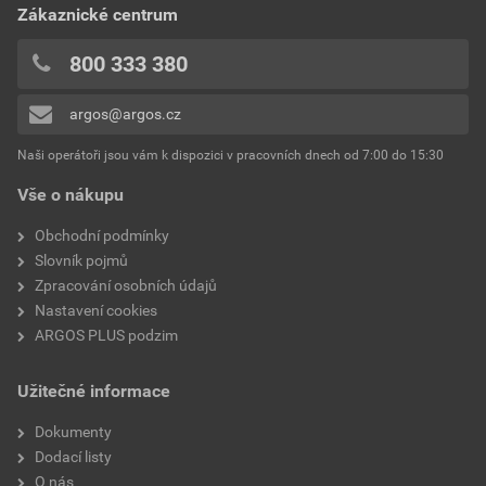
0x
ochranným kontaktem
Zákaznické centrum
0x
0x
Průřez žíly
1.5 mm²
800 333 380
0x
Krytí (IP)
IP44
argos@argos.cz
Přidávat hodnocení může pouze přihlášený uživatel.
S tepelnou ochranou proti
Ano
Naši operátoři jsou vám k dispozici v pracovních dnech od 7:00 do 15:30
přetížení
Vše o nákupu
Automatické navíjení
Ne
Obchodní podmínky
kabelu
Slovník pojmů
Zpracování osobních údajů
S montážním rámem
Ano
Nastavení cookies
ARGOS PLUS podzim
Osazení kabelu
H05VV-F
Užitečné informace
S aretací
Ne
Dokumenty
Dodací listy
O nás