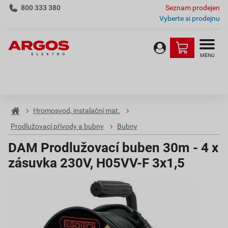
800 333 380
Seznam prodejen
Vyberte si prodejnu
MENU
Hromosvod, instalační mat.
Prodlužovací přívody a bubny
Bubny
DAM Prodlužovací buben 30m - 4 x
zásuvka 230V, H05VV-F 3x1,5