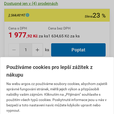
Dostupné jen v (4) prodejnách
23
%
2 568,82 Kč
Sleva
Cena s DPH
Cena bez DPH
1 977
,92 Kč
za ks
1 634,65 Kč za ks
ks
Poptat
Do košíku přidáte
1 ks
za
1 977,93
Kč
s DPH
Používáme cookies pro lepší zážitek z
(
1 634,65
Kč
bez DPH).
nákupu
Ušetříte
590,89
Kč
s DPH.
Na webu argos.cz používáme soubory cookies, abychom zajistili
Číslo položky:
správné fungování stránek, měřili jejich výkon a přizpůsobili
1000106126
Katalogový kód: 6V3P3
Výrobky značky:
nabídky vašim zájmům. Kliknutím na „Přijímám“ souhlasíte s
PPHU ELGOTECH inž. Jerzy Znami
použitím všech typů cookies. Poskytnuté informace jsou u nás v
bezpečí a toto nastavení navíc můžete kdykoliv upravit nebo
vypnout.