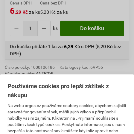
Cena s DPH
Cena bez DPH
6
,29 Kč
za ks
5,20 Kč za ks
ks
Do košíku
Do košíku přidáte
1 ks
za
6,29
Kč
s DPH (
5,20
Kč
bez
DPH).
Číslo položky:
1000106186
Katalogový kód: 6VP56
Výrobky značky:
ANTICOR
Používáme cookies pro lepší zážitek z
nákupu
Popis
Na webu argos.cz používáme soubory cookies, abychom zajistili
správné fungování stránek, měřili jejich výkon a přizpůsobili
211 Electrix® elastická elektroizolační PVC páska pro
nabídky vašim zájmům. Kliknutím na „Přijímám“ souhlasíte s
běžné použití v elektroizolačních rozvodech NN.
použitím všech typů cookies. Poskytnuté informace jsou u nás v
Vlastnosti: Pro použití v běžném prostředí od +10°C do
bezpečí a toto nastavení navíc můžete kdykoliv upravit nebo