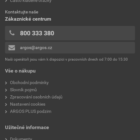
hodnotilo 0 uživatelů
Často kladené otázky
bez DPH za ks
s DPH za ks
0x
Kontaktujte naše
0x
Zákaznické centrum
0x
0x
800 333 380
0x
argos@argos.cz
Přidávat hodnocení může pouze přihlášený uživatel.
Naši operátoři jsou vám k dispozici v pracovních dnech od 7:00 do 15:30
Vše o nákupu
Obchodní podmínky
Slovník pojmů
Zpracování osobních údajů
Nastavení cookies
ARGOS PLUS podzim
Užitečné informace
Dokumenty