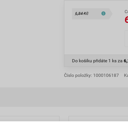
C
6,84 Kč
Do košíku přidáte
1 ks
za
6
Číslo položky:
1000106187
K
Hodnocení