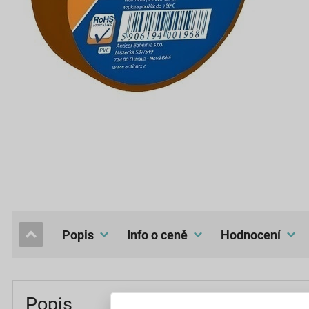
popis
Info o ceně
hodnocení
Popis