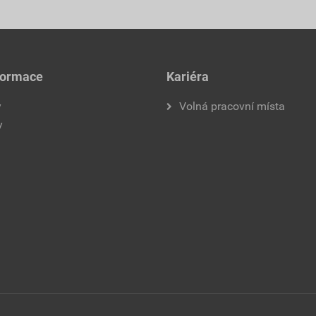
formace
Kariéra
y
Volná pracovní místa
y