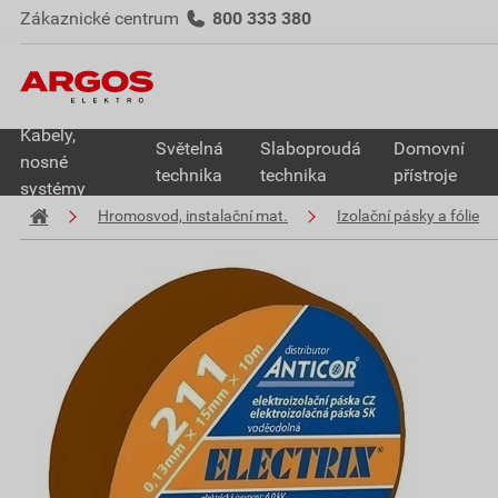
Zákaznické centrum
800 333 380
Kabely,
Světelná
Slaboproudá
Domovní
nosné
technika
technika
přístroje
systémy
Hromosvod, instalační mat.
Izolační pásky a fólie