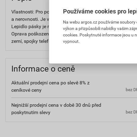
Používáme cookies pro lep
Vlastnosti: Pro použití v běžném prostředí od +10°C do +8
a nerovnosti. Je vynikající elektrický izolant, odolný vůči
Na webu argos.cz používáme soubory coo
Lepidlo pásky je na bázi syntetického kaučuku, s výbornou 
výkon a přizpůsobili nabídky vašim záj
Oprava poškozené izolace. Elektrická izolace energetický
cookies. Poskytnuté informace jsou u n
zemí, spojky telefonních kabelů a svazkování vodičů.
vypnout.
Informace o ceně
Aktuální prodejní cena po slevě 8% z
ceníkové ceny
bez D
Nejnižší prodejní cena v době 30 dnů před
poskytnutím slevy
bez D