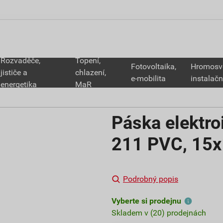
Rozvaděče,
Topení,
Fotovoltaika,
Hromosv
jističe a
chlazení,
e-mobilita
instalačn
energetika
MaR
Páska elektr
211 PVC, 15x
Podrobný popis
Vyberte si prodejnu
Skladem v (20) prodejnách