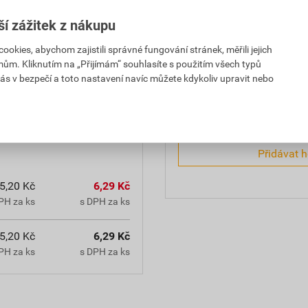
ší zážitek z nákupu
5°C. Dobře kopíruje povrch
0,0
 chemickým ředidlům.
kies, abychom zajistili správné fungování stránek, měřili jejich
přilnavostí. Použití:
mům. Kliknutím na „Přijímám“ souhlasíte s použitím všech typů
ch kabelů NN nad i pod
ás v bezpečí a toto nastavení navíc můžete kdykoliv upravit nebo
hodnotilo 0 uživatelů
Přidávat 
5,20 Kč
6,29 Kč
PH za ks
s DPH za ks
5,20 Kč
6,29 Kč
PH za ks
s DPH za ks