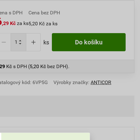
ena s DPH
Cena bez DPH
6
,29 Kč
za ks
5,20 Kč za ks
Do košíku
ks
,29
Kč
s DPH (
5,20
Kč
bez DPH).
atalogový kód: 6VP5G
Výrobky značky:
ANTICOR