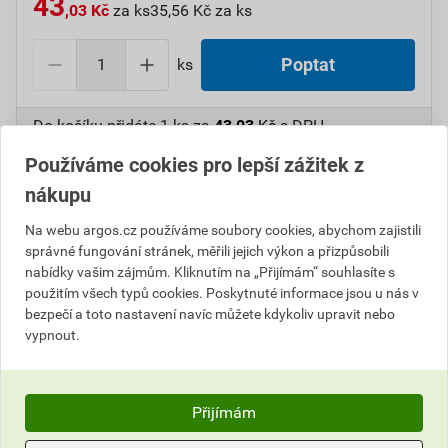
43
,03 Kč
za ks
35,56 Kč za ks
ks
Poptat
Do košíku přidáte
1 ks
za
43,03
Kč
s DPH
(
35,56
Kč
bez DPH).
Používáme cookies pro lepší zážitek z
nákupu
Číslo položky:
1000106204
Katalogový kód: 6VPKN
Výrobky značky:
ANTICOR
Na webu argos.cz používáme soubory cookies, abychom zajistili
správné fungování stránek, měřili jejich výkon a přizpůsobili
nabídky vašim zájmům. Kliknutím na „Přijímám“ souhlasíte s
použitím všech typů cookies. Poskytnuté informace jsou u nás v
Popis
bezpečí a toto nastavení navíc můžete kdykoliv upravit nebo
vypnout.
ANT1227 Elektroizolační páska 211
PVC/50x20x0,13/bílá
Přijímám
Informace o ceně