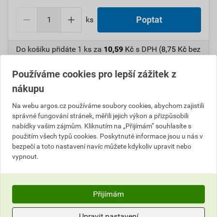
ks
Poptat
Do košíku přidáte
1 ks
za
10,59
Kč
s DPH (
8,75
Kč
bez
DPH).
Používáme cookies pro lepší zážitek z
Číslo položky:
1000106206
Katalogový kód: 6VPL9
nákupu
Výrobky značky:
ANTICOR
Na webu argos.cz používáme soubory cookies, abychom zajistili
správné fungování stránek, měřili jejich výkon a přizpůsobili
nabídky vašim zájmům. Kliknutím na „Přijímám“ souhlasíte s
Popis
použitím všech typů cookies. Poskytnuté informace jsou u nás v
bezpečí a toto nastavení navíc můžete kdykoliv upravit nebo
vypnout.
ANT10098 Elektroizolační páska 211
PVC/25x10x0,13/červená
Přijímám
Informace o ceně
Upravit nastavení