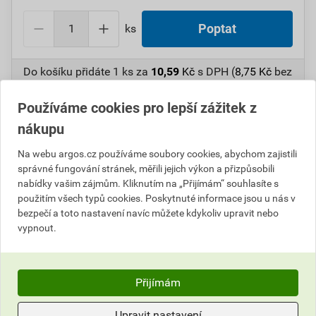
ks
Poptat
Do košíku přidáte
1 ks
za
10,59
Kč
s DPH (
8,75
Kč
bez
DPH).
Používáme cookies pro lepší zážitek z
Číslo položky:
1000106264
Katalogový kód: 6VSBM
nákupu
Výrobky značky:
ANTICOR
Na webu argos.cz používáme soubory cookies, abychom zajistili
správné fungování stránek, měřili jejich výkon a přizpůsobili
nabídky vašim zájmům. Kliknutím na „Přijímám“ souhlasíte s
Popis
použitím všech typů cookies. Poskytnuté informace jsou u nás v
bezpečí a toto nastavení navíc můžete kdykoliv upravit nebo
vypnout.
ANT10049 Elektroizolační páska 211
PVC/25x10x0,13/žlutá
Přijímám
Informace o ceně
Upravit nastavení