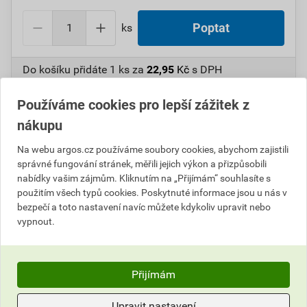
ks
Poptat
Do košíku přidáte
1 ks
za
22,95
Kč
s DPH
(
18,97
Kč
bez DPH).
Používáme cookies pro lepší zážitek z
Číslo položky:
1000106265
Katalogový kód: 6VSBS
nákupu
Výrobky značky:
ANTICOR
Na webu argos.cz používáme soubory cookies, abychom zajistili
správné fungování stránek, měřili jejich výkon a přizpůsobili
nabídky vašim zájmům. Kliknutím na „Přijímám“ souhlasíte s
Popis
použitím všech typů cookies. Poskytnuté informace jsou u nás v
bezpečí a toto nastavení navíc můžete kdykoliv upravit nebo
vypnout.
ANT10137 Elektroizolační páska 211
PVC/25x20x0,13/červená
Přijímám
Informace o ceně
Upravit nastavení