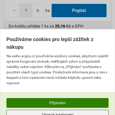
ks
Poptat
Do košíku přidáte
1 ks
za
25,16
Kč
s DPH
(
20,79
Kč
bez DPH).
Používáme cookies pro lepší zážitek z
Číslo položky:
1000106271
Katalogový kód: 6VSF9
nákupu
Výrobky značky:
ANTICOR
Na webu argos.cz používáme soubory cookies, abychom zajistili
správné fungování stránek, měřili jejich výkon a přizpůsobili
nabídky vašim zájmům. Kliknutím na „Přijímám“ souhlasíte s
Popis
použitím všech typů cookies. Poskytnuté informace jsou u nás v
bezpečí a toto nastavení navíc můžete kdykoliv upravit nebo
vypnout.
ANT211469 Elektroizolační páska 211
PVC/30x20x0,13/šedá
Přijímám
Informace o ceně
Upravit nastavení