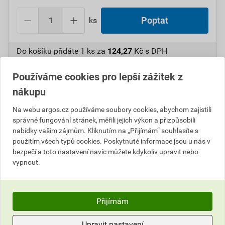
ks
Poptat
Do košíku přidáte
1 ks
za
124,27
Kč
s DPH
(
102,70
Kč
bez DPH).
Používáme cookies pro lepší zážitek z
Číslo položky:
1000106318
Katalogový kód: 6VTHT
nákupu
Výrobky značky:
ANTICOR
Na webu argos.cz používáme soubory cookies, abychom zajistili
správné fungování stránek, měřili jejich výkon a přizpůsobili
nabídky vašim zájmům. Kliknutím na „Přijímám“ souhlasíte s
Popis
použitím všech typů cookies. Poskytnuté informace jsou u nás v
bezpečí a toto nastavení navíc můžete kdykoliv upravit nebo
vypnout.
ANT11237 Elektroizolační páska 200
PREMIUM/50x18x0,18/černá
Přijímám
Informace o ceně
Upravit nastavení