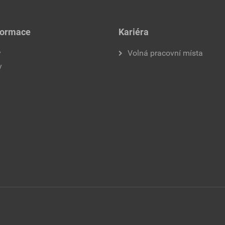
formace
Kariéra
y
Volná pracovní místa
y