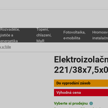
Rozvaděče,
Topení,
Fotovoltaika,
Hromosv
jističe a
chlazení,
e-mobilita
instalačn
energetika
MaR
 a fólie
Elektroizolač
221/38x7,5x0
Do vyprodání zásob
Výhodná cena
Vyberte si prodejnu