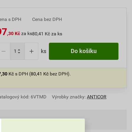
ena s DPH
Cena bez DPH
97
,30 Kč
za ks
80,41 Kč za ks
Do košíku
ks
7,30
Kč
s DPH (
80,41
Kč
bez DPH).
atalogový kód: 6VTMD
Výrobky značky:
ANTICOR