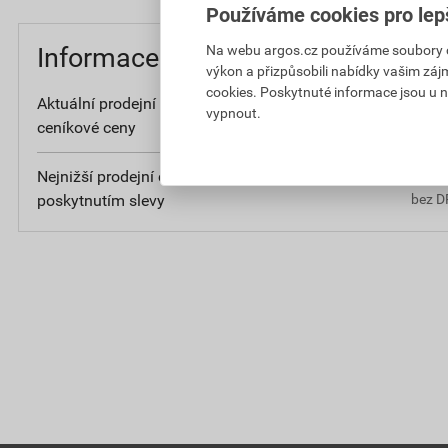
Používáme cookies pro lep
Na webu argos.cz používáme soubory coo
Informace o ceně
výkon a přizpůsobili nabídky vašim záj
cookies. Poskytnuté informace jsou u n
Aktuální prodejní cena po slevě 64% z
8
vypnout.
ceníkové ceny
bez D
Nejnižší prodejní cena v době 30 dnů před
17
poskytnutím slevy
bez D