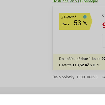
Dostupné jen v (1) prodejně
C
210,82 Kč
53
%
Sleva
Do košíku přidáte
1 ks
za
9
Ušetříte
113,52
Kč
s DPH.
Číslo položky:
1000106320
K