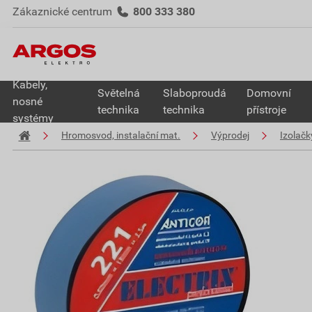
Zákaznické centrum
800 333 380
Kabely,
Světelná
Slaboproudá
Domovní
nosné
technika
technika
přístroje
systémy
Hromosvod, instalační mat.
Výprodej
Izolačky