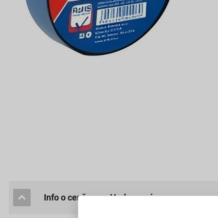
Info o ceně
hodnocení