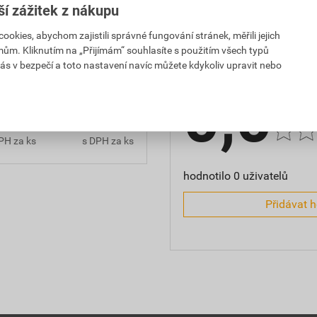
ší zážitek z nákupu
kies, abychom zajistili správné fungování stránek, měřili jejich
Hodnocení
mům. Kliknutím na „Přijímám“ souhlasíte s použitím všech typů
ás v bezpečí a toto nastavení navíc můžete kdykoliv upravit nebo
0,41 Kč
97,30 Kč
0,0
PH za ks
s DPH za ks
4,23 Kč
210,82 Kč
PH za ks
s DPH za ks
hodnotilo 0 uživatelů
Přidávat 