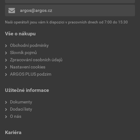
0x
argos@argos.cz
Přidávat hodnocení může pouze přihlášený uživatel.
Naši operátoři jsou vám k dispozici v pracovních dnech od 7:00 do 15:30
Vše o nákupu
Obchodní podmínky
Slovník pojmů
Zpracování osobních údajů
Nastavení cookies
ARGOS PLUS podzim
Užitečné informace
Dokumenty
Dodací listy
O nás
Kariéra