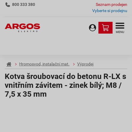
800 333 380
Seznam prodejen
Vyberte si prodejnu
MENU
Hromosvod, instalační mat.
Výprodej
Kotva šroubovací do betonu R-LX s
vnitřním závitem - zinek bílý; M8 /
7,5 x 35 mm