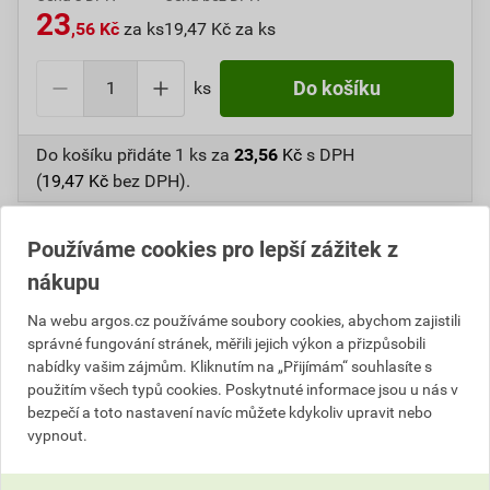
23
,56 Kč
za ks
19,47 Kč za ks
ks
Do košíku
Do košíku přidáte
1 ks
za
23,56
Kč
s DPH
(
19,47
Kč
bez DPH).
Číslo položky:
1000106393
Katalogový kód: 7TCFK
Používáme cookies pro lepší zážitek z
Výrobky značky:
KOELNER
nákupu
Na webu argos.cz používáme soubory cookies, abychom zajistili
správné fungování stránek, měřili jejich výkon a přizpůsobili
Informace o ceně
nabídky vašim zájmům. Kliknutím na „Přijímám“ souhlasíte s
použitím všech typů cookies. Poskytnuté informace jsou u nás v
Aktuální prodejní cena po slevě 8% z ceníkové ceny
bezpečí a toto nastavení navíc můžete kdykoliv upravit nebo
vypnout.
19,47 Kč
23,56 Kč
bez DPH za ks
s DPH za ks