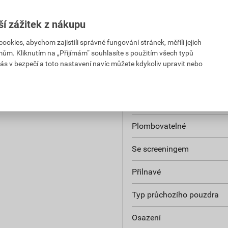
Ochrana povrchu
ší zážitek z nákupu
Typ montáže
kies, abychom zajistili správné fungování stránek, měřili jejich
mům. Kliknutím na „Přijímám“ souhlasíte s použitím všech typů
Krytí (IP)
ás v bezpečí a toto nastavení navíc můžete kdykoliv upravit nebo
Verze testovaná na výbuc
Upevnění krytu
Plombovatelné
Se screeningem
Přilnavé
Typ průchozího pouzdra
Osazení