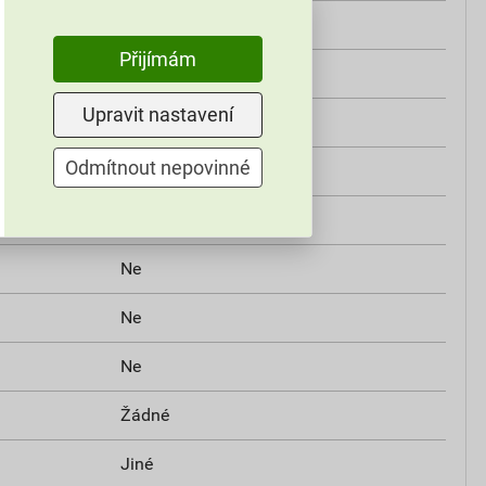
Neošetřené
Přijímám
Montáž na stěnu/strop
Upravit nastavení
IP56
Odmítnout nepovinné
h
Ne
Šroubované
Ne
Ne
Ne
Žádné
Jiné