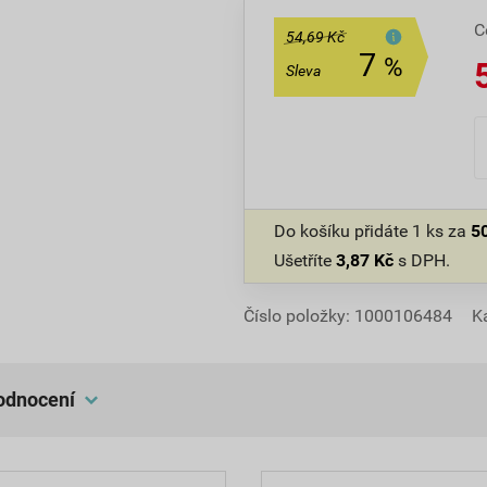
C
54,69 Kč
7
%
Sleva
Do košíku přidáte
1 ks
za
5
Ušetříte
3,87
Kč
s DPH.
Číslo položky:
1000106484
K
hodnocení