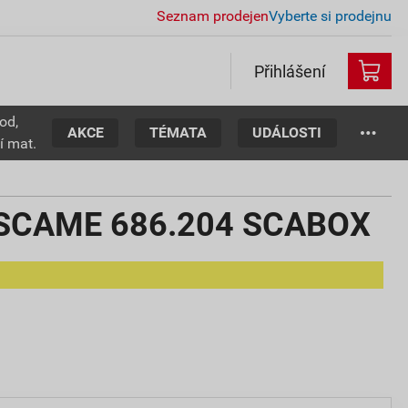
Seznam prodejen
Vyberte si prodejnu
Přihlášení
od,
AKCE
TÉMATA
UDÁLOSTI
í mat.
ý SCAME 686.204 SCABOX