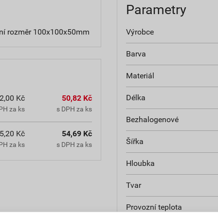
Parametry
třní rozměr 100x100x50mm
Výrobce
Barva
Materiál
Délka
2,00 Kč
50,82 Kč
PH za ks
s DPH za ks
Bezhalogenové
5,20 Kč
54,69 Kč
Šířka
PH za ks
s DPH za ks
Hloubka
Tvar
Provozní teplota