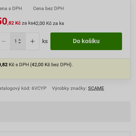
ena s DPH
Cena bez DPH
50
,82 Kč
za ks
42,00 Kč za ks
Do košíku
ks
0,82
Kč
s DPH (
42,00
Kč
bez DPH).
atalogový kód: 6VCYP
Výrobky značky:
SCAME