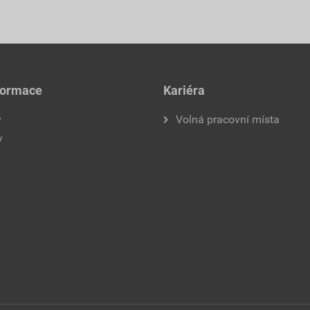
formace
Kariéra
y
Volná pracovní místa
y