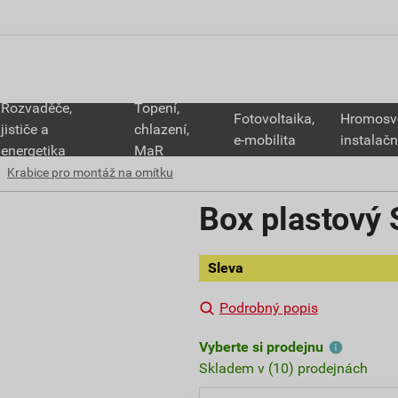
Rozvaděče,
Topení,
Fotovoltaika,
Hromosv
jističe a
chlazení,
e-mobilita
instalačn
energetika
MaR
Krabice pro montáž na omítku
Box plastov
Sleva
Podrobný popis
Vyberte si prodejnu
Skladem v (10) prodejnách