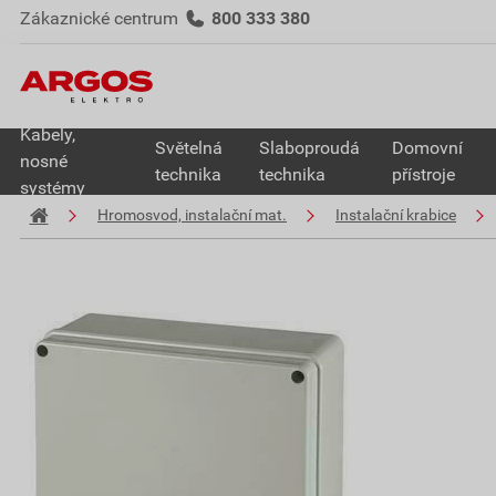
Zákaznické centrum
800 333 380
Kabely,
Světelná
Slaboproudá
Domovní
nosné
technika
technika
přístroje
systémy
Hromosvod, instalační mat.
Instalační krabice