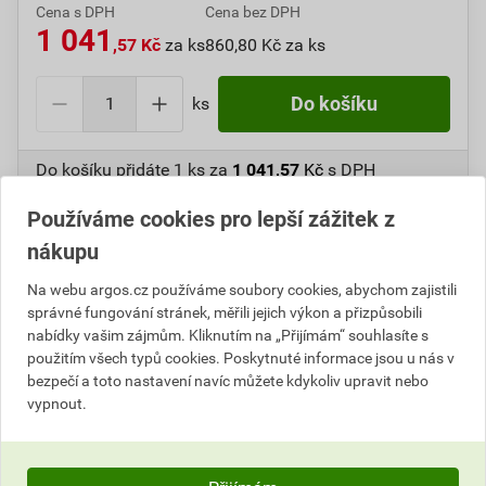
Cena s DPH
Cena bez DPH
1 041
,57 Kč
za ks
860,80 Kč za ks
ks
Do košíku
Do košíku přidáte
1 ks
za
1 041,57
Kč
s DPH
(
860,80
Kč
bez DPH).
Používáme cookies pro lepší zážitek z
Číslo položky:
1000106516
Katalogový kód: 6VDZH
nákupu
Výrobky značky:
SCAME
Na webu argos.cz používáme soubory cookies, abychom zajistili
správné fungování stránek, měřili jejich výkon a přizpůsobili
nabídky vašim zájmům. Kliknutím na „Přijímám“ souhlasíte s
použitím všech typů cookies. Poskytnuté informace jsou u nás v
Popis
bezpečí a toto nastavení navíc můžete kdykoliv upravit nebo
vypnout.
SCAME 686.211 Rozbočovací krabice SCABOX IP56 -
vnitřní rozměr 450x370x130mm