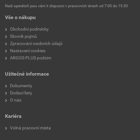
Provozní teplota
-25 °C
Naši operátoři jsou vám k dispozici v pracovních dnech od 7:00 do 15:30
Vše o nákupu
Ochrana povrchu
Neošetřené
Obchodní podmínky
Typ montáže
Montáž na stěnu/strop
Slovník pojmů
Zpracování osobních údajů
Krytí (IP)
IP56
Nastavení cookies
ARGOS PLUS podzim
Verze testovaná na výbuch
Ne
Užitečné informace
Upevnění krytu
Šroubované
Dokumenty
Plombovatelné
Ne
Dodací listy
O nás
Se screeningem
Ne
Kariéra
Přilnavé
Ne
Volná pracovní místa
Typ průchozího pouzdra
Žádné