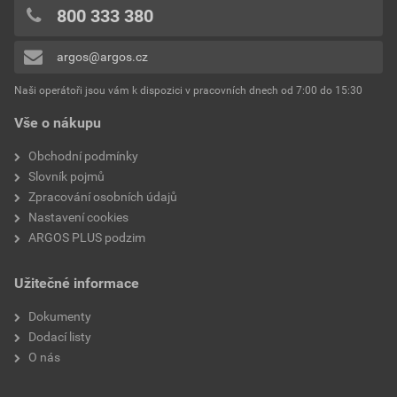
0x
800 333 380
0x
argos@argos.cz
Přidávat hodnocení může pouze přihlášený uživatel.
Naši operátoři jsou vám k dispozici v pracovních dnech od 7:00 do 15:30
Vše o nákupu
Obchodní podmínky
Slovník pojmů
Zpracování osobních údajů
Nastavení cookies
ARGOS PLUS podzim
Užitečné informace
Dokumenty
Dodací listy
O nás