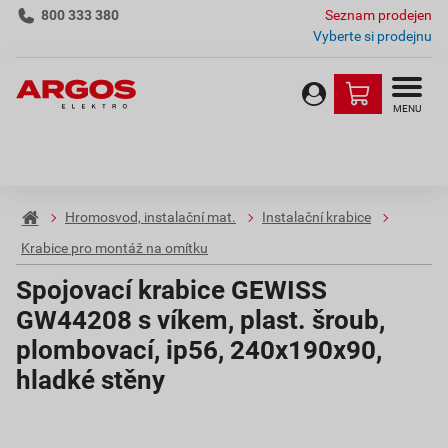
800 333 380
Seznam prodejen
Vyberte si prodejnu
MENU
Hromosvod, instalační mat.
Instalační krabice
Krabice pro montáž na omítku
Spojovací krabice GEWISS
GW44208 s víkem, plast. šroub,
plombovací, ip56, 240x190x90,
hladké stěny