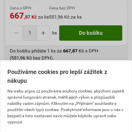
Cena s DPH
Cena bez DPH
667
,87 Kč
za ks
551,96 Kč za ks
ks
Do košíku
Do košíku přidáte
1 ks
za
667,87
Kč
s DPH
(
551,96
Kč
bez DPH).
Používáme cookies pro lepší zážitek z
Číslo položky:
1000106561
Katalogový kód: 6VBYM
Výrobky značky:
GEWISS
nákupu
Na webu argos.cz používáme soubory cookies, abychom zajistili
správné fungování stránek, měřili jejich výkon a přizpůsobili
Informace o ceně
nabídky vašim zájmům. Kliknutím na „Přijímám“ souhlasíte s
použitím všech typů cookies. Poskytnuté informace jsou u nás v
bezpečí a toto nastavení navíc můžete kdykoliv upravit nebo
Aktuální prodejní cena po slevě 8% z ceníkové ceny
vypnout.
551,96 Kč
667,87 Kč