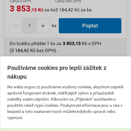
Cena s DPH
Cena bez DPH
3 853
,15 Kč
za ks
3 184,42 Kč za ks
ks
Poptat
Do košíku přidáte
1 ks
za
3 853,15
Kč
s DPH
(
3 184,42
Kč
bez DPH).
Číslo položky:
1000106588
Katalogový kód: 6VCNS
Používáme cookies pro lepší zážitek z
Výrobky značky:
GEWISS
nákupu
Na webu argos.cz používáme soubory cookies, abychom zajistili
správné fungování stránek, měřili jejich výkon a přizpůsobili
Informace o ceně
nabídky vašim zájmům. Kliknutím na „Přijímám“ souhlasíte s
použitím všech typů cookies. Poskytnuté informace jsou u nás v
Aktuální prodejní cena po slevě 8% z ceníkové ceny
bezpečí a toto nastavení navíc můžete kdykoliv upravit nebo
vypnout.
3 184,42 Kč
3 853,15 Kč
bez DPH za ks
s DPH za ks