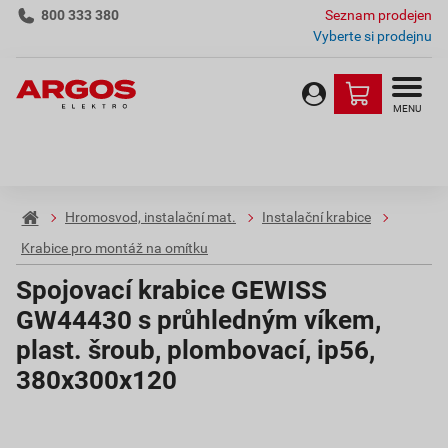
800 333 380
Seznam prodejen
Vyberte si prodejnu
MENU
Hromosvod, instalační mat.
Instalační krabice
Krabice pro montáž na omítku
Spojovací krabice GEWISS
GW44430 s průhledným víkem,
plast. šroub, plombovací, ip56,
380x300x120