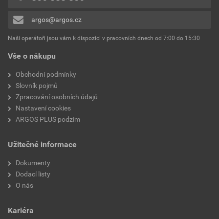
0x
argos@argos.cz
Přidávat hodnocení může pouze přihlášený uživatel.
Naši operátoři jsou vám k dispozici v pracovních dnech od 7:00 do 15:30
Vše o nákupu
Obchodní podmínky
Slovník pojmů
Zpracování osobních údajů
Nastavení cookies
ARGOS PLUS podzim
Užitečné informace
Dokumenty
Dodací listy
O nás
Kariéra