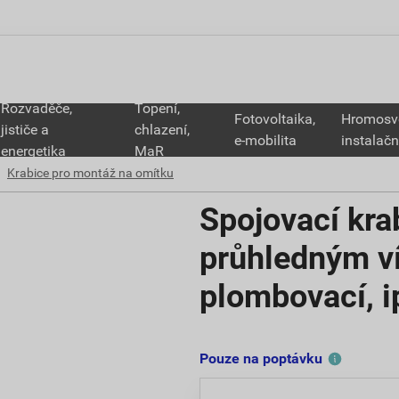
Rozvaděče,
Topení,
Fotovoltaika,
Hromosv
jističe a
chlazení,
e-mobilita
instalačn
energetika
MaR
Krabice pro montáž na omítku
Spojovací kr
průhledným ví
plombovací, 
Pouze na poptávku