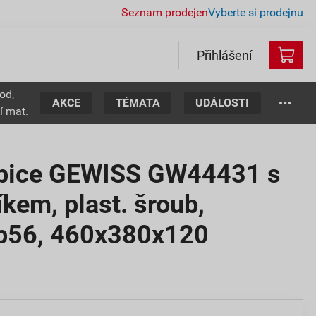
Seznam prodejen
Vyberte si prodejnu
Přihlášení
od,
AKCE
TÉMATA
UDÁLOSTI
í mat.
abice GEWISS GW44431 s
kem, plast. šroub,
ip56, 460x380x120