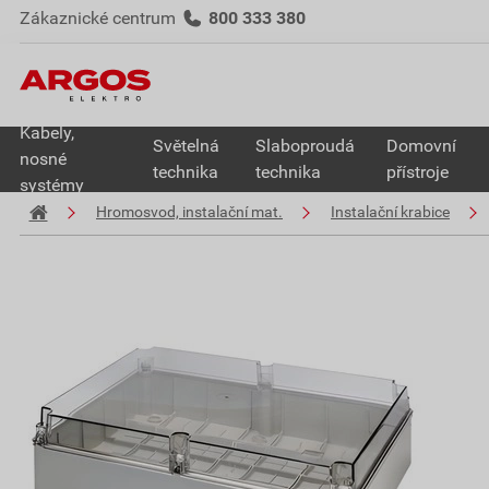
Zákaznické centrum
800 333 380
Kabely,
Světelná
Slaboproudá
Domovní
nosné
technika
technika
přístroje
systémy
Hromosvod, instalační mat.
Instalační krabice