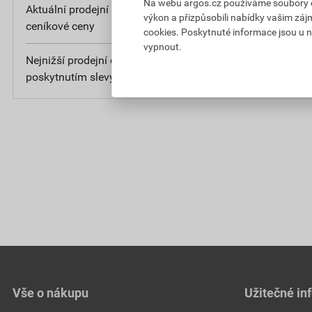
Na webu argos.cz používáme soubory coo
Aktuální prodejní cena po slevě 8% z
4 40
výkon a přizpůsobili nabídky vašim záj
ceníkové ceny
bez D
cookies. Poskytnuté informace jsou u n
vypnout.
Nejnižší prodejní cena v době 30 dnů před
4 40
poskytnutím slevy
bez D
Vše o nákupu
Užitečné in