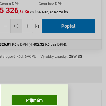
Cena s DPH
Cena bez DPH
5 326
,81 Kč
za ks
4 402,32 Kč za ks
Poptat
ks
 326,81
Kč
s DPH (
4 402,32
Kč
bez DPH).
atalogový kód: 6VCPU
Výrobky značky:
GEWISS
Přijímám