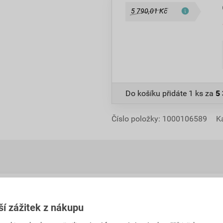
5 790,01 Kč
Do košíku přidáte
1 ks
za
5
Číslo položky:
1000106589
K
Hodnocení
ší zážitek z nákupu