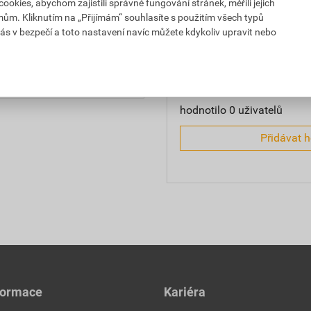
kies, abychom zajistili správné fungování stránek, měřili jejich
2,32 Kč
5 326,81 Kč
mům. Kliknutím na „Přijímám“ souhlasíte s použitím všech typů
0,0
PH za ks
s DPH za ks
ás v bezpečí a toto nastavení navíc můžete kdykoliv upravit nebo
2,32 Kč
5 326,81 Kč
PH za ks
s DPH za ks
hodnotilo 0 uživatelů
Přidávat 
formace
Kariéra